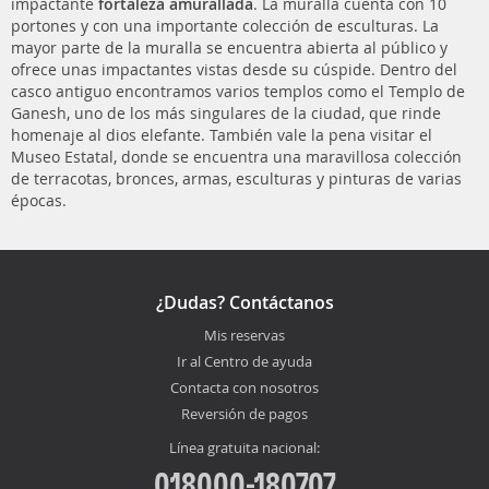
impactante
fortaleza amurallada
. La muralla cuenta con 10
portones y con una importante colección de esculturas. La
mayor parte de la muralla se encuentra abierta al público y
ofrece unas impactantes vistas desde su cúspide. Dentro del
casco antiguo encontramos varios templos como el Templo de
Ganesh, uno de los más singulares de la ciudad, que rinde
homenaje al dios elefante. También vale la pena visitar el
Museo Estatal, donde se encuentra una maravillosa colección
de terracotas, bronces, armas, esculturas y pinturas de varias
épocas.
¿Dudas? Contáctanos
Mis reservas
Ir al Centro de ayuda
Contacta con nosotros
Reversión de pagos
Línea gratuita nacional:
018000-180707