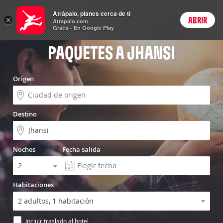
Vuelo+Hotel
Atrápalo, planes cerca de ti
×
ABRIR
Login
Atrapalo.com
Gratis - En Google Play
PAQUETES A JHANSI
Origen
Destino
Noches
Fecha salida
Habitaciones
Incluir traslado al hotel