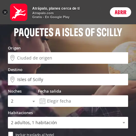
Vuelo+Hotel
Atrápalo, planes cerca de ti
×
ABRIR
Login
Atrapalo.com
Gratis - En Google Play
PAQUETES A ISLES OF SCILLY
Origen
Destino
Noches
Fecha salida
Habitaciones
Incluir traslado al hotel