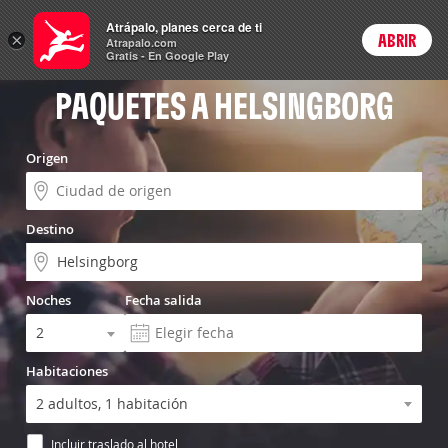
Vuelo+Hotel
Atrápalo, planes cerca de ti
×
ABRIR
Login
Atrapalo.com
Gratis - En Google Play
PAQUETES A HELSINGBORG
Origen
Destino
Noches
Fecha salida
Habitaciones
Incluir traslado al hotel