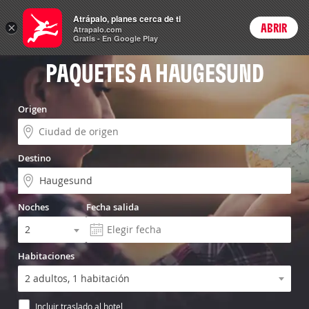
Vuelo+Hotel
Atrápalo, planes cerca de ti
×
ABRIR
Login
Atrapalo.com
Gratis - En Google Play
PAQUETES A HAUGESUND
Origen
Destino
Noches
Fecha salida
Habitaciones
Incluir traslado al hotel