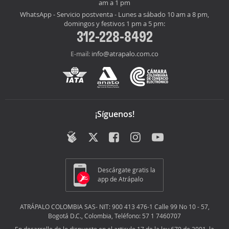
am a 1 pm
WhatsApp - Servicio postventa - Lunes a sábado 10 am a 8 pm,
domingos y festivos 1 pm a 5 pm:
312-228-8492
info@atrapalo.com.co
E-mail:
¡Síguenos!
Descárgate gratis la
app de Atrápalo
ATRÁPALO COLOMBIA SAS- NIT: 900 413 476-1 Calle 99 No 10 - 57,
Bogotá D.C., Colombia, Teléfono: 57 1 7460707
En desarrollo de lo dispuesto en el articulo 17 de la ley 679 de 2001, la