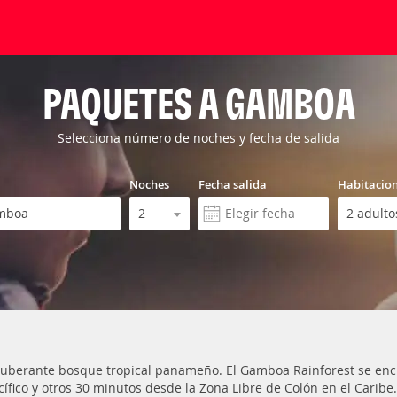
PAQUETES A GAMBOA
Selecciona número de noches y fecha de salida
Noches
Fecha salida
Habitacio
exuberante bosque tropical panameño. El Gamboa Rainforest se enc
ífico y otros 30 minutos desde la Zona Libre de Colón en el Caribe.