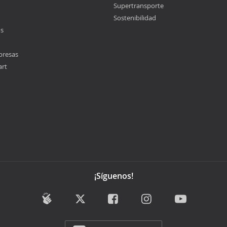
Supertransporte
Sostenibilidad
os
presas
art
¡Síguenos!