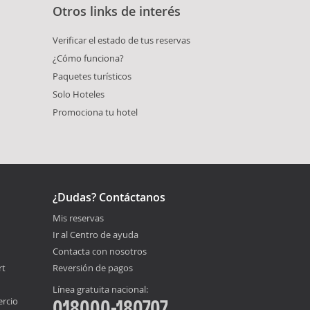
Otros links de interés
Verificar el estado de tus reservas
¿Cómo funciona?
Paquetes turísticos
Solo Hoteles
Promociona tu hotel
¿Dudas? Contáctanos
Mis reservas
Ir al Centro de ayuda
Contacta con nosotros
rt
Reversión de pagos
Línea gratuita nacional:
ercio
018000-180707