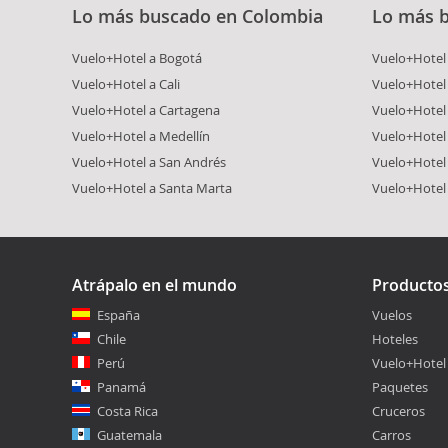
Lo más buscado en Colombia
Lo más 
Vuelo+Hotel a Bogotá
Vuelo+Hotel 
Vuelo+Hotel a Cali
Vuelo+Hotel
Vuelo+Hotel a Cartagena
Vuelo+Hotel
Vuelo+Hotel a Medellín
Vuelo+Hotel 
Vuelo+Hotel a San Andrés
Vuelo+Hotel
Vuelo+Hotel a Santa Marta
Vuelo+Hotel
Atrápalo en el mundo
Producto
España
Vuelos
Chile
Hoteles
Perú
Vuelo+Hotel
Panamá
Paquetes
Costa Rica
Cruceros
Guatemala
Carros