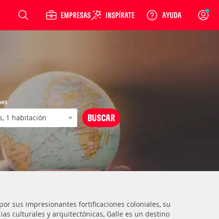
Login
nes
por sus impresionantes fortificaciones coloniales, su
ias culturales y arquitectónicas, Galle es un destino