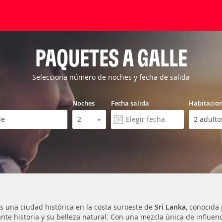
PAQUETES A GALLE
Selecciona número de noches y fecha de salida
Noches
Fecha salida
Habitacio
s una ciudad histórica en la costa suroeste de
Sri Lanka
, conocida 
ante historia y su belleza natural. Con una mezcla única de influenc