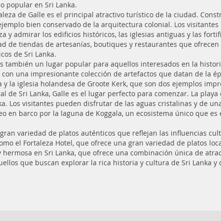
co popular en Sri Lanka.
aleza de Galle es el principal atractivo turístico de la ciudad. Const
ejemplo bien conservado de la arquitectura colonial. Los visitante
za y admirar los edificios históricos, las iglesias antiguas y las f
ad de tiendas de artesanías, boutiques y restaurantes que ofrecen
icos de Sri Lanka.
es también un lugar popular para aquellos interesados en la histori
 con una impresionante colección de artefactos que datan de la épo
 la iglesia holandesa de Groote Kerk, que son dos ejemplos impres
al de Sri Lanka, Galle es el lugar perfecto para comenzar. La play
. Los visitantes pueden disfrutar de las aguas cristalinas y de un
eo en barco por la laguna de Koggala, un ecosistema único que es 
ran variedad de platos auténticos que reflejan las influencias cult
como el Fortaleza Hotel, que ofrece una gran variedad de platos loca
 hermosa en Sri Lanka, que ofrece una combinación única de atracci
uellos que buscan explorar la rica historia y cultura de Sri Lanka y