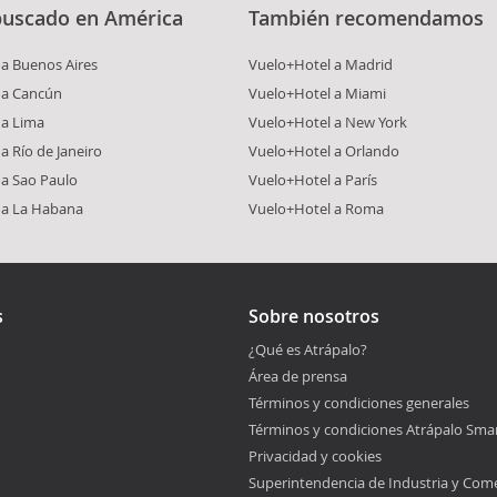
buscado en América
También recomendamos
a Buenos Aires
Vuelo+Hotel a Madrid
 a Cancún
Vuelo+Hotel a Miami
 a Lima
Vuelo+Hotel a New York
a Río de Janeiro
Vuelo+Hotel a Orlando
 a Sao Paulo
Vuelo+Hotel a París
 a La Habana
Vuelo+Hotel a Roma
s
Sobre nosotros
¿Qué es Atrápalo?
Área de prensa
Términos y condiciones generales
Términos y condiciones Atrápalo Sma
Privacidad y cookies
Superintendencia de Industria y Com