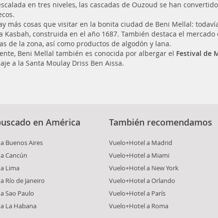
escalada en tres niveles, las cascadas de Ouzoud se han convertido 
cos.
ay más cosas que visitar en la bonita ciudad de Beni Mellal: todavía
a Kasbah, construida en el año 1687. También destaca el mercado
las de la zona, así como productos de algodón y lana.
ente, Beni Mellal también es conocida por albergar el
Festival de 
je a la Santa Moulay Driss Ben Aissa.
buscado en América
También recomendamos
a Buenos Aires
Vuelo+Hotel a Madrid
 a Cancún
Vuelo+Hotel a Miami
 a Lima
Vuelo+Hotel a New York
a Río de Janeiro
Vuelo+Hotel a Orlando
 a Sao Paulo
Vuelo+Hotel a París
 a La Habana
Vuelo+Hotel a Roma