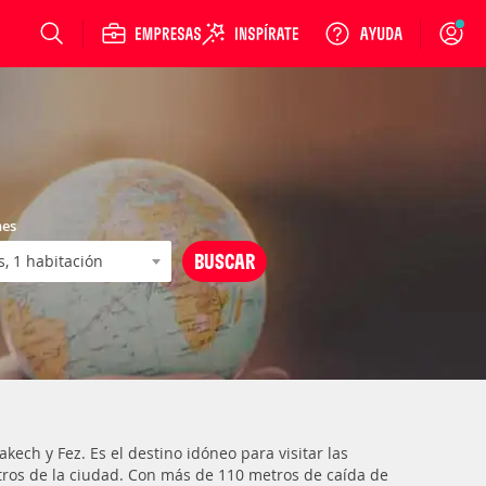
Login
nes
ch y Fez. Es el destino idóneo para visitar las
tros de la ciudad. Con más de 110 metros de caída de