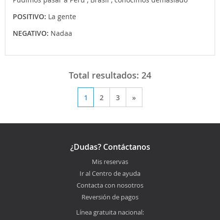
POSITIVO:
La gente
NEGATIVO:
Nadaa
Total resultados:
24
1
2
3
»
¿Dudas? Contáctanos
Mis reservas
Ir al Centro de ayuda
Contacta con nosotros
Reversión de pagos
Línea gratuita nacional: