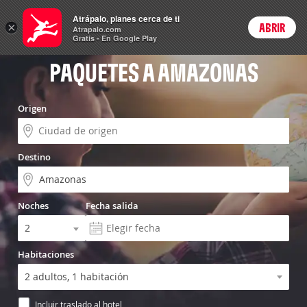
Vuelo+Hotel
Atrápalo, planes cerca de ti
×
ABRIR
Login
Atrapalo.com
Gratis - En Google Play
PAQUETES A AMAZONAS
Origen
Destino
Noches
Fecha salida
Habitaciones
Incluir traslado al hotel