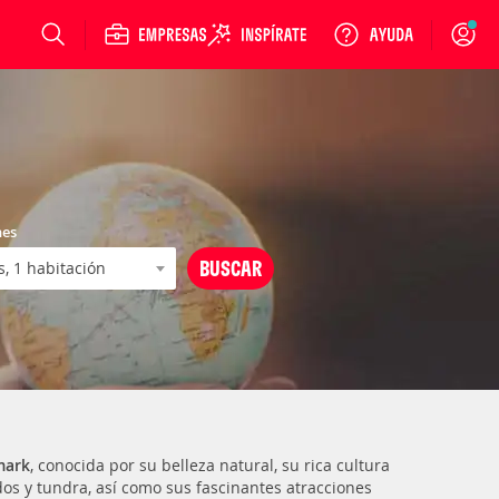
Login
nes
mark
, conocida por su belleza natural, su rica cultura
dos y tundra, así como sus fascinantes atracciones