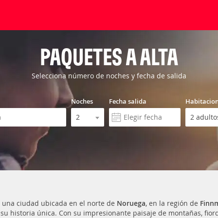
PAQUETES A ALTA
Selecciona número de noches y fecha de salida
Noches
Fecha salida
Habitacio
 una ciudad ubicada en el norte de
Noruega
, en la región de
Finn
 su historia única. Con su impresionante paisaje de montañas, fior