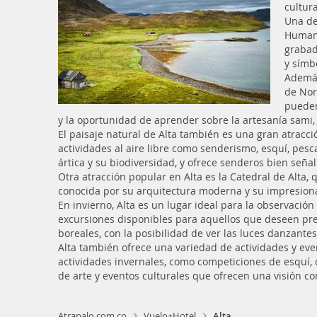
cultur
Una de
Humani
grabad
y símbo
Además
de Nor
pueden
y la oportunidad de aprender sobre la artesanía sami,
El paisaje natural de Alta también es una gran atracc
actividades al aire libre como senderismo, esquí, pes
ártica y su biodiversidad, y ofrece senderos bien seña
Otra atracción popular en Alta es la Catedral de Alta,
conocida por su arquitectura moderna y su impresionan
En invierno, Alta es un lugar ideal para la observació
excursiones disponibles para aquellos que deseen pre
boreales, con la posibilidad de ver las luces danzantes
Alta también ofrece una variedad de actividades y eve
actividades invernales, como competiciones de esquí, 
de arte y eventos culturales que ofrecen una visión com
Atrapalo.com.co
Vuelo+Hotel
Alta