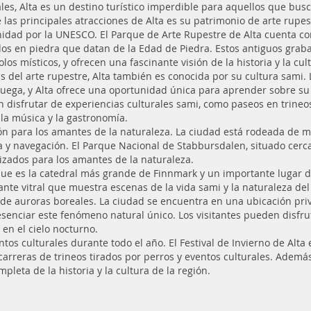
ales, Alta es un destino turístico imperdible para aquellos que bu
 las principales atracciones de Alta es su patrimonio de arte rupes
dad por la UNESCO. El Parque de Arte Rupestre de Alta cuenta con
os en piedra que datan de la Edad de Piedra. Estos antiguos grab
los místicos, y ofrecen una fascinante visión de la historia y la cul
 del arte rupestre, Alta también es conocida por su cultura sami. 
uega, y Alta ofrece una oportunidad única para aprender sobre su hi
 disfrutar de experiencias culturales sami, como paseos en trineo
 la música y la gastronomía.
ión para los amantes de la naturaleza. La ciudad está rodeada de m
ca y navegación. El Parque Nacional de Stabbursdalen, situado cerc
lizados para los amantes de la naturaleza.
 que es la catedral más grande de Finnmark y un importante lugar d
te vitral que muestra escenas de la vida sami y la naturaleza de
n de auroras boreales. La ciudad se encuentra en una ubicación priv
senciar este fenómeno natural único. Los visitantes pueden disfru
 en el cielo nocturno.
ntos culturales durante todo el año. El Festival de Invierno de Al
carreras de trineos tirados por perros y eventos culturales. Ademá
pleta de la historia y la cultura de la región.