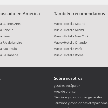
buscado en América
También recomendamos
a Buenos Aires
Vuelo+Hotel a Madrid
 a Cancún
Vuelo+Hotel a Miami
 a Lima
Vuelo+Hotel a New York
a Río de Janeiro
Vuelo+Hotel a Orlando
 a Sao Paulo
Vuelo+Hotel a París
 a La Habana
Vuelo+Hotel a Roma
s
Sobre nosotros
¿Qué es Atrápalo?
Área de prensa
Términos y condiciones generales
Términos y condiciones Atrápalo Sma