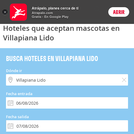
Hoteles
Atrápalo, planes cerca de ti
×
ABRIR
Login
Atrapalo.com
Gratis - En Google Play
Hoteles que aceptan mascotas en
Villapiana Lido
BUSCA HOTELES EN VILLAPIANA LIDO
Dónde ir
Fecha entrada
Fecha salida