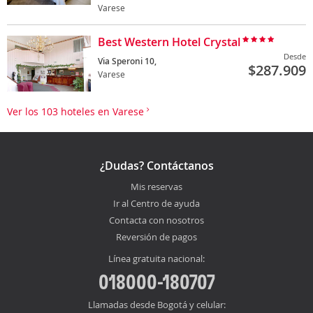
Varese
Best Western Hotel Crystal
Desde
Via Speroni 10,
$
287.909
Varese
Ver los 103 hoteles en Varese
¿Dudas? Contáctanos
Mis reservas
Ir al Centro de ayuda
Contacta con nosotros
Reversión de pagos
Línea gratuita nacional:
018000-180707
Llamadas desde Bogotá y celular: