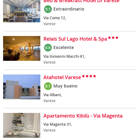
Bed & Breakfast Hotel Di Varese
Extraordinario
9.1
Via Como 12,
Varese
Relais Sul Lago Hotel & Spa
Excelente
8.6
Via Giovanni Macchi 61,
Varese
Atahotel Varese
Muy bueno
8.1
Via Albani,
Varese
Apartamento Kibilù - Via Magenta
Via Magenta 31,
Varese