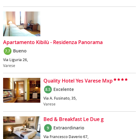
Apartamento Kibilù - Residenza Panorama
Bueno
7.7
Via Liguria 26,
Varese
Quality Hotel Yes Varese Mxp
Excelente
8.5
Via A. Fusinato, 35,
Varese
Bed & Breakfast Le Due g
Extraordinario
9
Via Francesco Daverio 67,