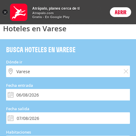
Hoteles
Atrápalo, planes cerca de ti
×
ABRIR
Login
Atrapalo.com
Gratis - En Google Play
Hoteles en Varese
BUSCA HOTELES EN VARESE
Dónde ir
Fecha entrada
Fecha salida
Habitaciones