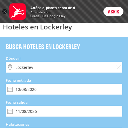
Hoteles
Atrápalo, planes cerca de ti
×
ABRIR
Login
Atrapalo.com
Gratis - En Google Play
Hoteles en Lockerley
BUSCA HOTELES EN LOCKERLEY
Dónde ir
Fecha entrada
Fecha salida
Habitaciones