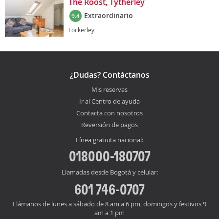
The Roost, Tytherley
Extraordinario
9.4
Lockerley
¿Dudas? Contáctanos
Mis reservas
Ir al Centro de ayuda
Contacta con nosotros
Reversión de pagos
Línea gratuita nacional:
018000-180707
Llamadas desde Bogotá y celular:
601 746-0707
Llámanos de lunes a sábado de 8 am a 6 pm, domingos y festivos 9
am a 1 pm