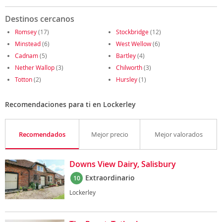
Destinos cercanos
Romsey
(17)
Stockbridge
(12)
Minstead
(6)
West Wellow
(6)
Cadnam
(5)
Bartley
(4)
Nether Wallop
(3)
Chilworth
(3)
Totton
(2)
Hursley
(1)
Recomendaciones para ti en Lockerley
Recomendados
Mejor precio
Mejor valorados
Downs View Dairy, Salisbury
Extraordinario
10
Lockerley