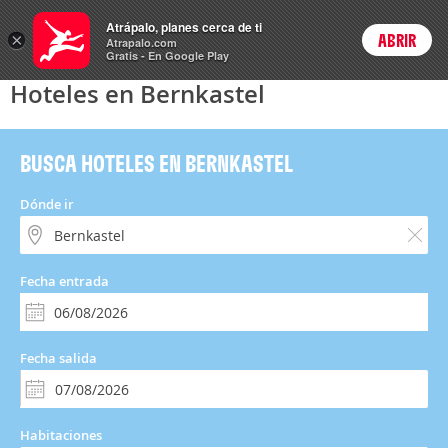
Hoteles
Atrápalo, planes cerca de ti
×
ABRIR
Login
Atrapalo.com
Gratis - En Google Play
Hoteles en Bernkastel
BUSCA HOTELES EN BERNKASTEL
Dónde ir
Fecha entrada
Fecha salida
Habitaciones