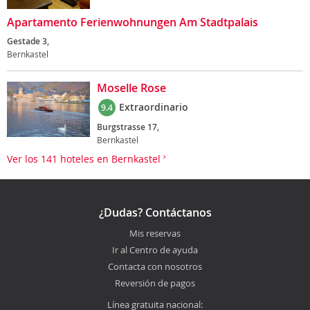
Apartamento Ferienwohnungen Am Stadtpalais
Gestade 3,
Bernkastel
Moselle Rose
Extraordinario
9.4
Burgstrasse 17,
Bernkastel
Ver los 141 hoteles en Bernkastel
¿Dudas? Contáctanos
Mis reservas
Ir al Centro de ayuda
Contacta con nosotros
Reversión de pagos
Línea gratuita nacional: