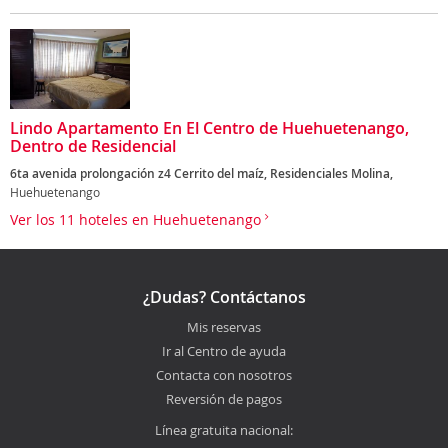
Lindo Apartamento En El Centro de Huehuetenango,
Dentro de Residencial
6ta avenida prolongación z4 Cerrito del maíz, Residenciales Molina,
Huehuetenango
Ver los 11 hoteles en Huehuetenango
¿Dudas? Contáctanos
Mis reservas
Ir al Centro de ayuda
Contacta con nosotros
Reversión de pagos
Línea gratuita nacional: