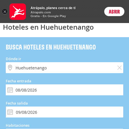
Hoteles
Atrápalo, planes cerca de ti
×
ABRIR
Login
Atrapalo.com
Gratis - En Google Play
Hoteles en Huehuetenango
BUSCA HOTELES EN HUEHUETENANGO
Dónde ir
Fecha entrada
Fecha salida
Habitaciones