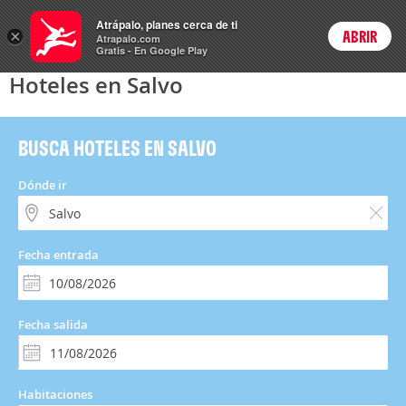
Hoteles
Atrápalo, planes cerca de ti
×
ABRIR
Login
Atrapalo.com
Gratis - En Google Play
Hoteles en Salvo
BUSCA HOTELES EN SALVO
Dónde ir
Fecha entrada
Fecha salida
Habitaciones