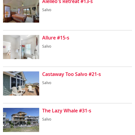
Alelleo's Retreat #13-s
Salvo
Allure #15-s
Salvo
Castaway Too Salvo #21-s
Salvo
The Lazy Whale #31-s
Salvo