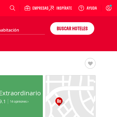
Login
BUSCAR HOTELES
Extraordinario
9.1
14 opiniones