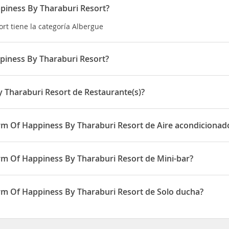
piness By Tharaburi Resort?
rt tiene la categoría Albergue
piness By Tharaburi Resort?
ort está situado en 321/3 Moo 3 Muang Kao , Muang
 Tharaburi Resort de Restaurante(s)?
Resort dispone de Restaurante(s)
rm Of Happiness By Tharaburi Resort de Aire acondicionad
ness By Tharaburi Resort disponen de Aire acondicionado
rm Of Happiness By Tharaburi Resort de Mini-bar?
ness By Tharaburi Resort disponen de Mini-bar
rm Of Happiness By Tharaburi Resort de Solo ducha?
ness By Tharaburi Resort disponen de Solo ducha