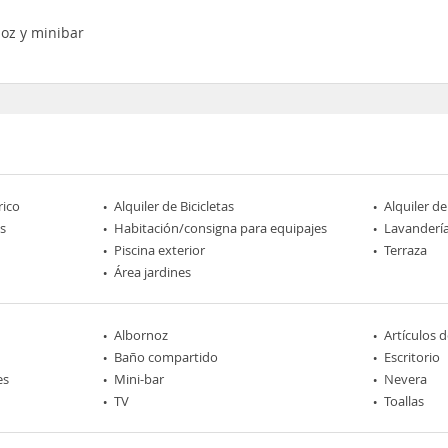
noz y minibar
rico
Alquiler de Bicicletas
Alquiler de
s
Habitación/consigna para equipajes
Lavanderí
Piscina exterior
Terraza
Área jardines
Albornoz
Artículos 
Baño compartido
Escritorio
es
Mini-bar
Nevera
TV
Toallas