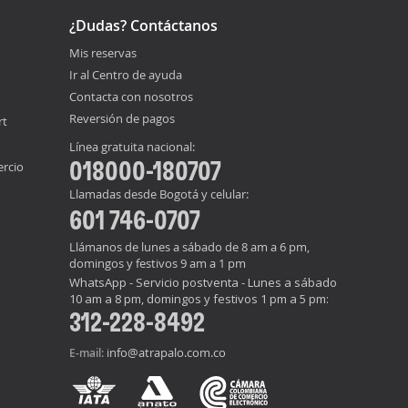
¿Dudas? Contáctanos
Mis reservas
Ir al Centro de ayuda
Contacta con nosotros
Reversión de pagos
rt
Línea gratuita nacional:
018000-180707
ercio
Llamadas desde Bogotá y celular:
601 746-0707
Llámanos de lunes a sábado de 8 am a 6 pm,
domingos y festivos 9 am a 1 pm
WhatsApp - Servicio postventa - Lunes a sábado
10 am a 8 pm, domingos y festivos 1 pm a 5 pm:
312-228-8492
info@atrapalo.com.co
E-mail: