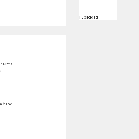
Publicidad
 carros
a
de baño