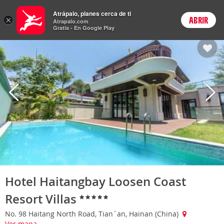
Hoteles
Atrápalo, planes cerca de ti
×
ABRIR
Login
Atrapalo.com
Gratis - En Google Play
Hotel Haitangbay Loosen Coast
Resort Villas
No. 98 Haitang North Road, Tian´an, Hainan (China)
Ver mapa