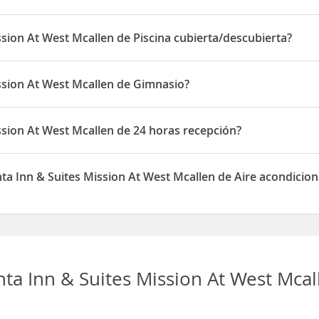
callen está situado en 805 Travis Street
ssion At West Mcallen de Piscina cubierta/descubierta?
st Mcallen dispone de Piscina cubierta/descubierta
ission At West Mcallen de Gimnasio?
st Mcallen dispone de Gimnasio
ssion At West Mcallen de 24 horas recepción?
st Mcallen dispone de 24 horas recepción
nta Inn & Suites Mission At West Mcallen de Aire acondicio
ites Mission At West Mcallen disponen de Aire acondicionado
nta Inn & Suites Mission At West Mca