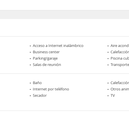
Acceso a Internet inalámbrico
Aire acond
Business center
Calefacció
Parking/garaje
Piscina cu
Salas de reunión
Transporte
Baño
Calefacció
Internet por teléfono
Otros ani
Secador
TV