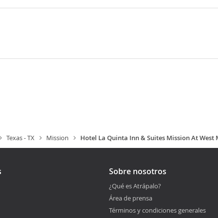
Texas - TX
Mission
Hotel La Quinta Inn & Suites Mission At West 
s
Sobre nosotros
¿Qué es Atrápalo?
Área de prensa
Términos y condiciones generales