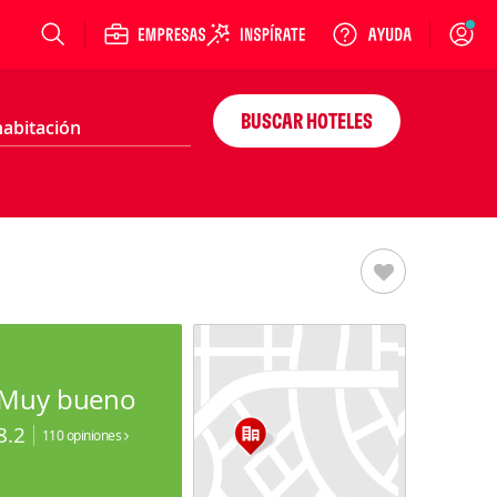
Login
BUSCAR HOTELES
Muy bueno
8.2
110 opiniones