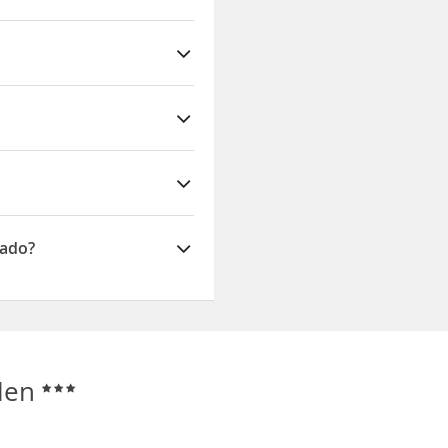
nado?
llen