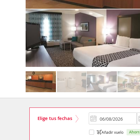
Elige tus fechas
ahor
Añadir vuelo