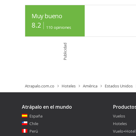
Muy bueno
8.2
110
opiniones
Publicidad
Atrapalo.com.co
Hoteles
América
Estados Unidos
Atrápalo en el mundo
Producto
España
Vuelos
Chile
Hoteles
Perú
Vuelo+Hotel