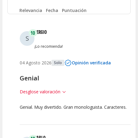
Entre 4 y 6
(
0
)
Relevancia
Fecha
Puntuación
Entre 2 y 4
(
2
)
SERGIO
10
S
Entre 0 y 2
(
3
)
¡Lo recomienda!
04 Agosto 2026
Opinión verificada
Solo
Genial
Desglose valoración
Genial. Muy divertido. Gran monologuista. Caracteres.
10
10
10
Calidad del
Puesta en
Interpretación
Espectáculo
Escena
artística
PABLO