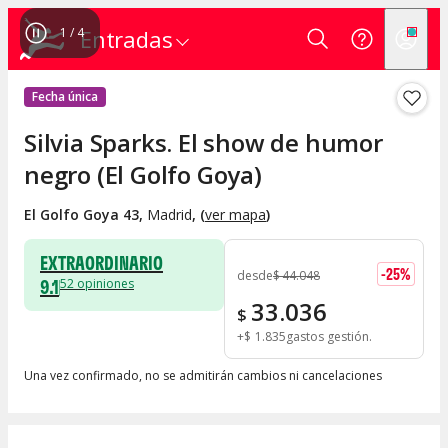
1
/
4
Entradas
Fecha única
Silvia Sparks. El show de humor
negro (El Golfo Goya)
El Golfo Goya 43
,
Madrid
, (
ver mapa
)
EXTRAORDINARIO
-
25
%
desde
$
44.048
9.1
52
opiniones
33.036
$
+
$
1.835
gastos gestión
Una vez confirmado, no se admitirán cambios ni cancelaciones