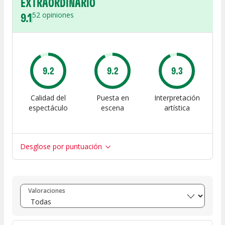
EXTRAORDINARIO
9.1
52
opiniones
9.2
9.2
9.3
Calidad del
Puesta en
Interpretación
espectáculo
escena
artística
Desglose por puntuación
Entre 8 y 10
(
65
)
Valoraciones
Entre 6 y 8
(
4
)