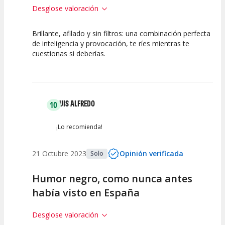
Desglose valoración
Brillante, afilado y sin filtros: una combinación perfecta
10
10
10
de inteligencia y provocación, te ríes mientras te
cuestionas si deberías.
Calidad del
Puesta en
Interpretación
Espectáculo
Escena
artística
LUIS ALFREDO
10
¡Lo recomienda!
21 Octubre 2023
Opinión verificada
Solo
Humor negro, como nunca antes
había visto en España
Desglose valoración