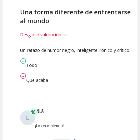
Una forma diferente de enfrentarse
al mundo
Desglose valoración
Un ratazo de humor negro, inteligente irónico y crítico.
10
10
10
Calidad del
Puesta en
Interpretación
Todo
Espectáculo
Escena
artística
Que acaba
LOLA
10
L
¡Lo recomienda!