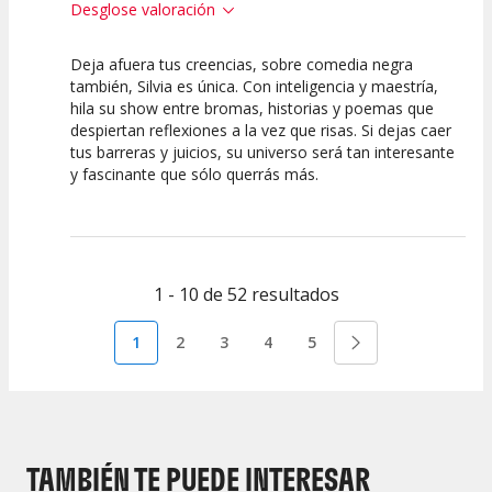
Desglose valoración
Deja afuera tus creencias, sobre comedia negra
10
10
10
también, Silvia es única. Con inteligencia y maestría,
hila su show entre bromas, historias y poemas que
Calidad del
Puesta en
Interpretación
despiertan reflexiones a la vez que risas. Si dejas caer
Espectáculo
Escena
artística
tus barreras y juicios, su universo será tan interesante
y fascinante que sólo querrás más.
1 - 10 de 52 resultados
1
2
3
4
5
TAMBIÉN TE PUEDE INTERESAR