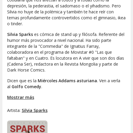
depresión, la pederastia, el sadomaso o el yihadismo. Pero
Silvia no huye de la polémica y también te hace reír con
temas profundamente controvertidos como el gimnasio, ikea
o tinder.
Silvia Sparks
es cómica de stand up y filósofa. Referente del
humor más provocador a nivel nacional. Ha sido parte
integrante de la "Commedia" de Ignatius Farray,
colaboradora en el programa de Movistar #0 "Las que
faltaban" y en Cuatro. Es locutora en A vivir que son dos días
(Cadena Ser), redactora en la Revista Mongolia y parte de
Dark Horse Comics.
Dicen que es la
Miércoles Addams asturiana
. Ven a verla
al
Golfo Comedy
.
"
Mostrar más
No me gustan las personas. De adolescente sí que tenía
algunos amigos. Solíamos ir a jugar al cementerio. Con el
tiempo los dejé. Me daba mucha pereza ir allí cada tarde y
Artista:
Silvia Sparks
desenterrarlos
".
Silvia