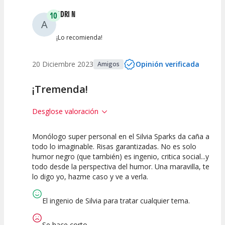
ADRI N
10
A
¡Lo recomienda!
20 Diciembre 2023
Opinión verificada
Amigos
¡Tremenda!
Desglose valoración
Monólogo super personal en el Silvia Sparks da caña a
10
10
10
todo lo imaginable. Risas garantizadas. No es solo
humor negro (que también) es ingenio, critica social...y
Calidad del
Puesta en
Interpretación
todo desde la perspectiva del humor. Una maravilla, te
Espectáculo
Escena
artística
lo digo yo, hazme caso y ve a verla.
El ingenio de Silvia para tratar cualquier tema.
Se hace corto.