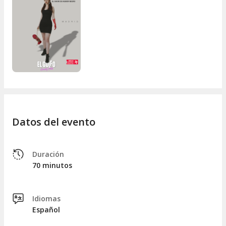
"
Me gusta mucho que me digan guarradas en la cama. Mi
favorita es: Silvia, háblame de tu infancia
".
Silvia
"
¿Puedes quitarme la mordaza de la boca
?"
Su psicóloga.
Datos del evento
Duración
70 minutos
Idiomas
Español