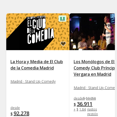
8.8
La Hora y Media de El Club
Los Monólogos de El 
de la Comedia Madrid
Comedy Club Príncip
Vergara en Madrid
Madrid · Stand Up Comedy
Madrid · Stand Up Comed
desde
$
59.058
36.911
$
desde
+
$
1.845
gastos
92.278
$
gestión