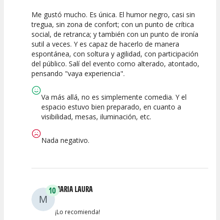
Me gustó mucho. Es única. El humor negro, casi sin
10
10
10
tregua, sin zona de confort; con un punto de crítica
social, de retranca; y también con un punto de ironía
Calidad del
Puesta en
Interpretación
sutil a veces. Y es capaz de hacerlo de manera
Espectáculo
Escena
artística
espontánea, con soltura y agilidad, con participación
del público. Salí del evento como alterado, atontado,
pensando "vaya experiencia".
Va más allá, no es simplemente comedia. Y el
espacio estuvo bien preparado, en cuanto a
visibilidad, mesas, iluminación, etc.
Nada negativo.
MARIA LAURA
10
M
¡Lo recomienda!