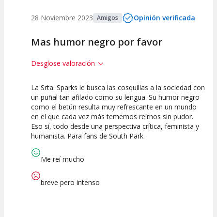
28 Noviembre 2023
Opinión verificada
Amigos
Mas humor negro por favor
Desglose valoración
La Srta. Sparks le busca las cosquillas a la sociedad con
10
10
10
un puñal tan afilado como su lengua. Su humor negro
como el betún resulta muy refrescante en un mundo
Calidad del
Puesta en
Interpretación
en el que cada vez más tememos reírnos sin pudor.
Espectáculo
Escena
artística
Eso sí, todo desde una perspectiva crítica, feminista y
humanista. Para fans de South Park.
Me reí mucho
breve pero intenso