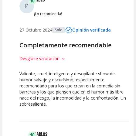
10
P
¡Lo recomienda!
27 Octubre 2024
Opinión verificada
Solo
Completamente recomendable
Desglose valoración
Valiente, cruel, inteligente y desopilante show de
10
10
10
humor salvaje y oscurísimo, especialmente
recomendado para los que crean en la comedia sin
Calidad del
Puesta en
Interpretación
barreras y los que piensen que en el humor más libre
Espectáculo
Escena
artística
nace del riesgo, la incomodidad y la confrontación. Un
sobresaliente.
CARLOS
10