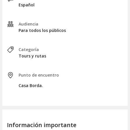
Español
Una vez transcurrida aproximadamente una hora y media,
daremos por finalizado el recorrido teatralizado por Taxco en
nuestro punto de encuentro.
Audiencia
Para todos los públicos
Categoría
Tours y rutas
Punto de encuentro
Casa Borda.
Información importante