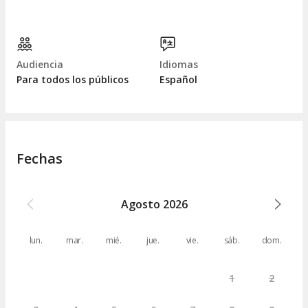
Audiencia
Idiomas
Para todos los públicos
Español
Fechas
Agosto
2026
lun.
mar.
mié.
jue.
vie.
sáb.
dom.
1
2