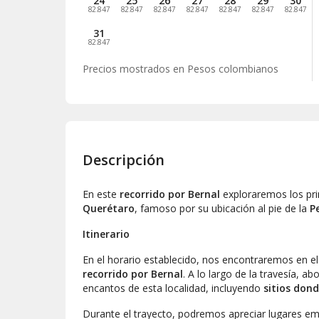
24
25
26
27
28
29
30
82.847
82.847
82.847
82.847
82.847
82.847
82.847
31
82.847
Precios mostrados en
Pesos colombianos
Descripción
En este
recorrido por Bernal
exploraremos los prin
Querétaro
, famoso por su ubicación al pie de la
P
Itinerario
En el horario establecido, nos encontraremos en e
recorrido por Bernal
. A lo largo de la travesía, 
encantos de esta localidad, incluyendo
sitios dond
Durante el trayecto, podremos apreciar lugares 