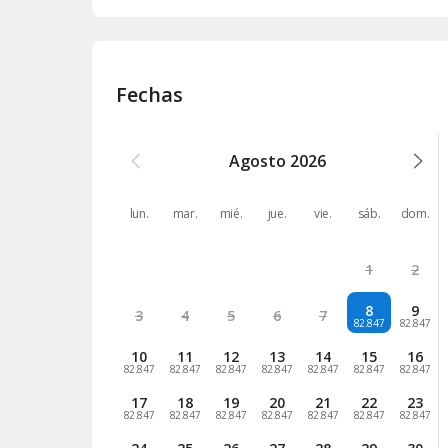
Fechas
Agosto
2026
lun.
mar.
mié.
jue.
vie.
sáb.
dom.
1
2
8
9
3
4
5
6
7
82.847
82.847
10
11
12
13
14
15
16
82.847
82.847
82.847
82.847
82.847
82.847
82.847
17
18
19
20
21
22
23
82.847
82.847
82.847
82.847
82.847
82.847
82.847