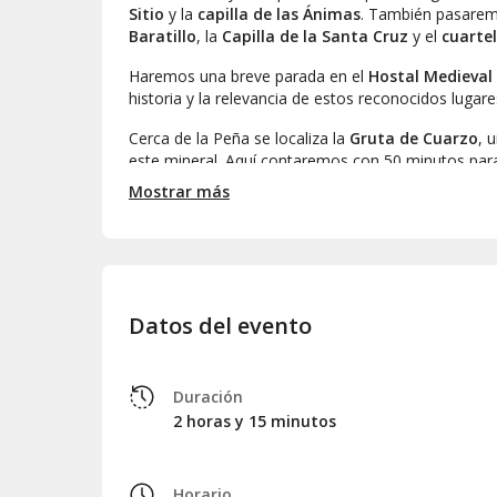
Sitio
y la
capilla de las Ánimas
. También pasarem
Baratillo
, la
Capilla de la Santa Cruz
y el
cuartel
Haremos una breve parada en el
Hostal Medieval
historia y la relevancia de estos reconocidos lugare
Cerca de la Peña se localiza la
Gruta de Cuarzo
, 
este mineral. Aquí contaremos con 50 minutos para
Mostrar más
Para culminar la experiencia, disfrutaremos de una
ofrece productos típicos de la región.
Después de un recorrido de 2 horas y 15 minutos, f
encuentro.
Datos del evento
Duración
2 horas y 15 minutos
Horario