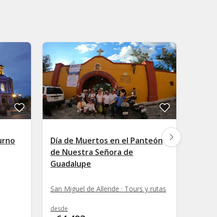
urno
Día de Muertos en el Panteón
Tour 
de Nuestra Señora de
San M
Guadalupe
San Mi
San Miguel de Allende · Tours y rutas
desde
desde