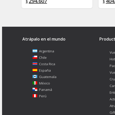
294.607
404
$
$
Atrápalo en el mundo
Produc
Argentina
Vue
Chile
Hot
Costa Rica
Pa
España
Vue
Guatemala
Cru
México
Car
Panamá
Ent
Perú
Act
Atr
Gif