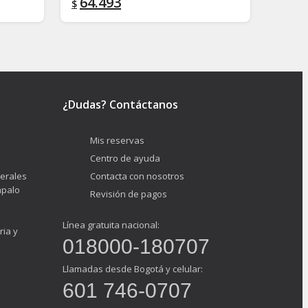
64.493
92.
$
$
¿Dudas? Contáctanos
Mis reservas
Centro de ayuda
erales
Contacta con nosotros
ápalo
Revisión de pagos
Línea gratuita nacional:
ria y
018000-180707
Llamadas desde Bogotá y celular:
601 746-0707