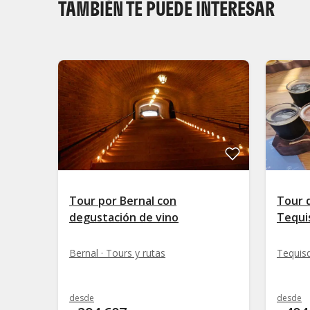
TAMBIÉN TE PUEDE INTERESAR
Tour por Bernal con
Tour d
degustación de vino
Tequi
Bernal · Tours y rutas
Tequisq
desde
desde