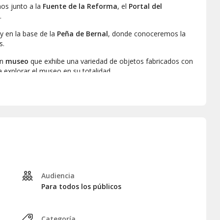
os junto a la
Fuente de la Reforma
, el
Portal del
.
y en la base de la
Peña de Bernal
, donde conoceremos la
s.
un
museo
que exhibe una variedad de objetos fabricados con
 explorar el museo en su totalidad.
degustación de quesos
en una
tienda en Bernal
que
inalizaremos el tour por Bernal con el regreso al punto de
Audiencia
Para todos los públicos
Categoría