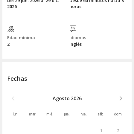
Del 29
jun.
2026 al 29
dic.
Desde 60 minutos hasta 3
2026
horas
Edad mínima
Idiomas
2
Inglés
Fechas
Agosto
2026
lun.
mar.
mié.
jue.
vie.
sáb.
dom.
1
2