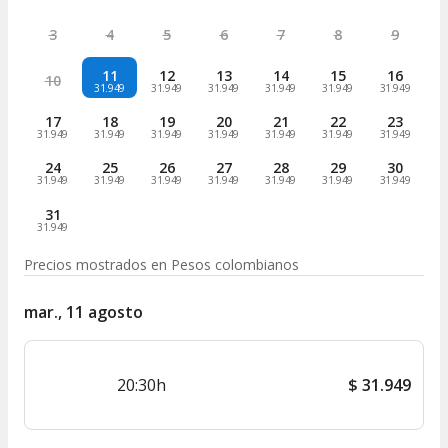
3
4
5
6
7
8
9
11
12
13
14
15
16
10
31.949
31.949
31.949
31.949
31.949
31.949
17
18
19
20
21
22
23
31.949
31.949
31.949
31.949
31.949
31.949
31.949
24
25
26
27
28
29
30
31.949
31.949
31.949
31.949
31.949
31.949
31.949
31
31.949
Precios mostrados en
Pesos colombianos
mar., 11 agosto
20:30h
$
31.949