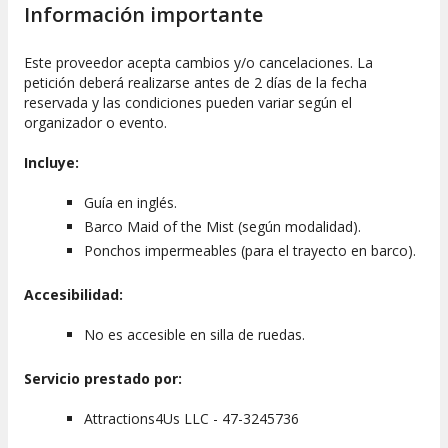
y
sentir la fuerza de las aguas de cerca
. ¡Incluso es
Información importante
probable que os mojéis!
Este proveedor acepta cambios y/o cancelaciones. La
Importante
: el punto de encuentro se encuentra a 5
petición deberá realizarse antes de 2 días de la fecha
minutos a pie de
333 Prospect St, Niagara Falls, NY
reservada y las condiciones pueden variar según el
14303, Estados Unidos
(en la entrada del Hard Rock Cafe).
organizador o evento.
Podéis seguir las señales que encontraréis en el lugar.
El
servicio está operativo de mayo a octubre
y puede estar
Incluye:
sujeto a las condiciones climáticas.
FUEGOS ARTIFICIALES
Guía en inglés.
Barco Maid of the Mist (según modalidad).
Si elegís cualquiera de los tours
entre mediados de mayo y
Ponchos impermeables (para el trayecto en barco).
mediados de octubre
, y siempre que las condiciones
meteorológicas lo permitan, podréis disfrutar de un
Accesibilidad:
espectáculo de fuegos artificiales de aproximadamente cinco
minutos de duración.
No es accesible en silla de ruedas.
Servicio prestado por:
Attractions4Us LLC - 47-3245736