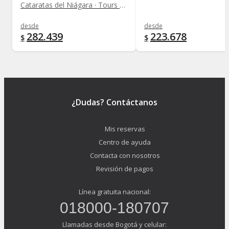
Cataratas del Niágara · Tours y rutas
desde
desde
282.439
223.678
$
$
¿Dudas? Contáctanos
Mis reservas
Centro de ayuda
Contacta con nosotros
Revisión de pagos
Línea gratuita nacional:
018000-180707
Llamadas desde Bogotá y celular: