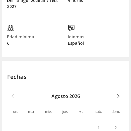
Del 15
ago.
2026 al 7
feb.
4 horas
2027
Edad mínima
Idiomas
6
Español
Fechas
Agosto
2026
lun.
mar.
mié.
jue.
vie.
sáb.
dom.
1
2