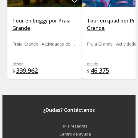
Tour en buggy por Praia
Tour en quad por Pra
Grande
Grande
Praia Grande · Actividades de motor
desde
desde
339.962
46.375
$
$
¿Dudas? Contáctanos
Mis reservas
Centro de ayuda