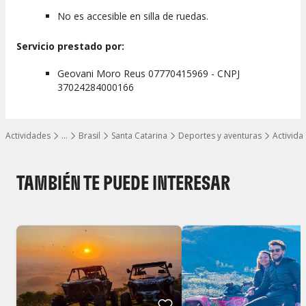
No es accesible en silla de ruedas.
Servicio prestado por:
Geovani Moro Reus 07770415969 - CNPJ
37024284000166
Actividades
…
Brasil
Santa Catarina
Deportes y aventuras
Activid
Mostrar todos los niveles
TAMBIÉN TE PUEDE INTERESAR