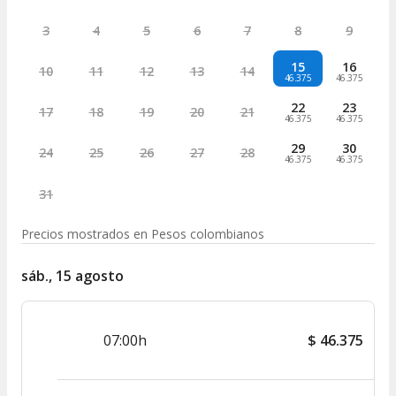
3
4
5
6
7
8
9
15
16
10
11
12
13
14
46.375
46.375
22
23
17
18
19
20
21
46.375
46.375
29
30
24
25
26
27
28
46.375
46.375
31
Precios mostrados en
Pesos colombianos
sáb., 15 agosto
07:00h
$
46.375