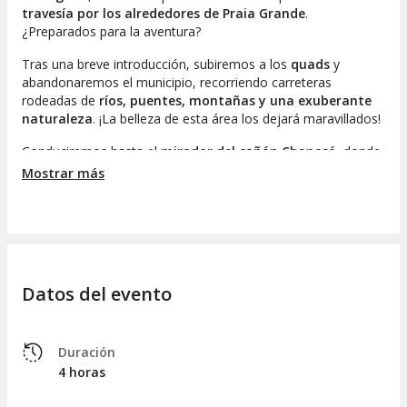
travesía por los alrededores de Praia Grande
.
¿Preparados para la aventura?
Tras una breve introducción, subiremos a los
quads
y
abandonaremos el municipio, recorriendo carreteras
rodeadas de
ríos, puentes, montañas y una exuberante
naturaleza
. ¡La belleza de esta área los dejará maravillados!
Conduciremos hasta el
mirador del cañón Chapecó
, donde
realizaremos una parada para
montar en su columpio
y
Mostrar más
capturar fotos con unas vistas espectaculares.
Luego, proseguiremos hacia el
cañón Tajuvas
. Una vez allí,
descenderemos de los quads para comenzar una ruta de
senderismo de 5 kilómetros
. Ascenderemos por un
sendero usado por antiguos arrieros
hasta alcanzar el
Datos del evento
cañón Tajuvas, alcanzando una
altura de 750 metros
. En la
cima, brindaremos con vino espumoso para celebrar este
logro
. ¡Salud!
Duración
Iniciaremos el regreso con una parada en la
destilería de
4 horas
Cachaças Hahn
, donde descubriremos el proceso de
producción de esta
bebida típica brasileña
. También