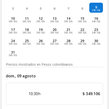
9
3
4
5
6
7
8
349.106
10
11
12
13
14
15
16
349.106
349.106
349.106
349.106
349.106
349.106
349.106
17
18
19
20
21
22
23
349.106
349.106
349.106
349.106
349.106
349.106
349.106
24
25
26
27
28
29
30
349.106
349.106
349.106
349.106
349.106
349.106
349.106
31
349.106
Precios mostrados en
Pesos colombianos
dom., 09 agosto
10:30h
$
349.106