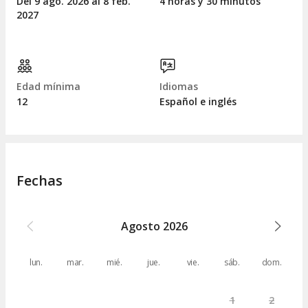
Del 9
ago.
2026 al 8
feb.
4 horas y 30 minutos
2027
Edad mínima
Idiomas
12
Español e inglés
Fechas
Agosto
2026
lun.
mar.
mié.
jue.
vie.
sáb.
dom.
1
2