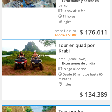
Excursiones y paseos en
barco
03 nov al 06 feb
11 horas
Inglés
$ 176.611
desde
$ 235.700
Ahorra
$ 59.089
Tour en quad por
Krabi
Krabi (Krabi Town)
Excursiones de un día
09 ago al 22 ene
Desde 30 minutos hasta 60
minutos
Inglés
$ 134.389
Tour por los