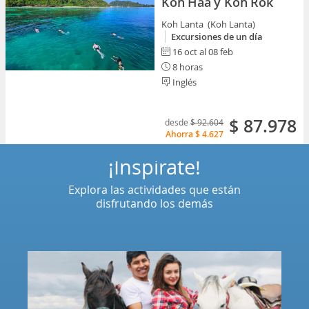
Koh Haa y Koh Rok
Koh Lanta (Koh Lanta)
Excursiones de un día
16 oct al 08 feb
8 horas
Inglés
$ 87.978
desde
$ 92.604
Ahorra
$ 4.627
¡Inspírate!
Explora las actividades que están
disfrutando los demás