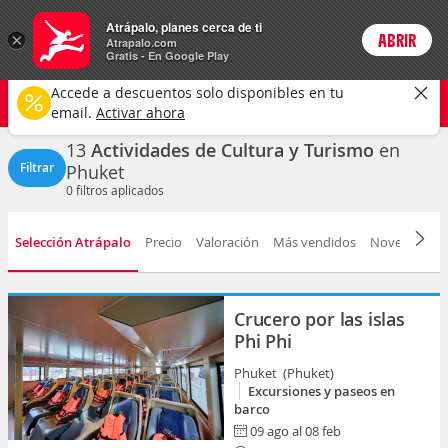
Actividades
Atrápalo, planes cerca de ti
×
ABRIR
Login
Atrapalo.com
Gratis - En Google Play
Phuket ciudad
CAMBIAR
Accede a descuentos solo disponibles en tu
Cultura y turismo
Cualquier fecha
email.
Activar ahora
13
Actividades de Cultura y Turismo
en
Filtrar
Phuket
0
filtros aplicados
Selección Atrápalo
Precio
Valoración
Más vendidos
Novedad
D
Crucero por las islas
Phi Phi
Phuket (Phuket)
Excursiones y paseos en
barco
09 ago al 08 feb