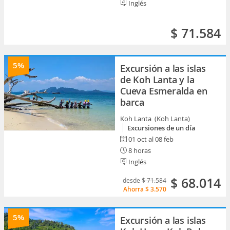
Inglés
$ 71.584
5%
Excursión a las islas
de Koh Lanta y la
Cueva Esmeralda en
barca
Koh Lanta (Koh Lanta)
Excursiones de un día
01 oct al 08 feb
8 horas
Inglés
$ 68.014
desde
$ 71.584
Ahorra
$ 3.570
5%
Excursión a las islas