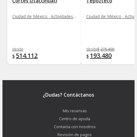
Cortés Iztaccíhuatl
Tepozteco
Ciudad de México · Actividades de Montaña
desde
desde
$
276.400
514.112
193.480
$
$
¿Dudas? Contáctanos
Mis reservas
Centro de ayuda
Contacta con nosotros
Revisión de pagos