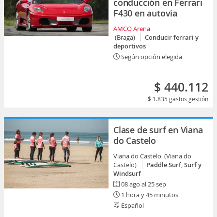
conducción en Ferrari
F430 en autovia
AMCO Arena
(Braga)
Conducir ferrari y
deportivos
Según opción elegida
$ 440.112
+$ 1.835
gastos gestión
Clase de surf en Viana
do Castelo
Viana do Castelo (Viana do
Castelo)
Paddle Surf, Surf y
Windsurf
08 ago al 25 sep
1 hora y 45 minutos
Español