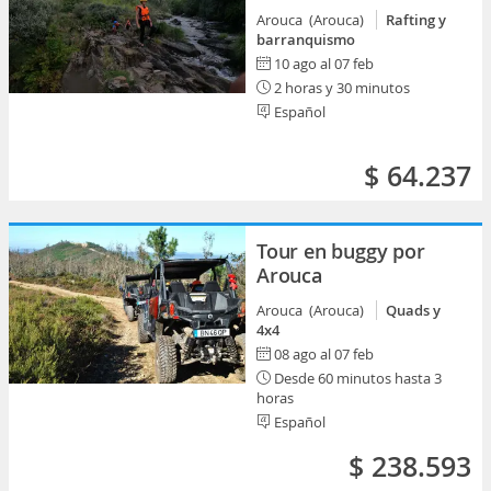
Arouca (Arouca)
Rafting y
barranquismo
10 ago al 07 feb
2 horas y 30 minutos
Español
$ 64.237
Tour en buggy por
Arouca
Arouca (Arouca)
Quads y
4x4
08 ago al 07 feb
Desde 60 minutos hasta 3
horas
Español
$ 238.593