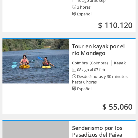
10 ago al 30 sep
3 horas
Español
$ 110.120
Tour en kayak por el
río Mondego
Coimbra (Coimbra)
Kayak
08 ago al 07 feb
Desde 5 horas y 30 minutos
hasta 6 horas
Español
$ 55.060
Senderismo por los
Pasadizos del Paiva