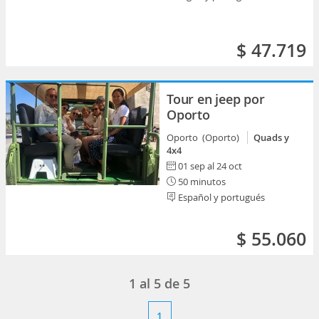
$ 47.719
Tour en jeep por
Oporto
Oporto (Oporto)
Quads y
4x4
01 sep al 24 oct
50 minutos
Español y portugués
$ 55.060
1
al
5
de
5
1