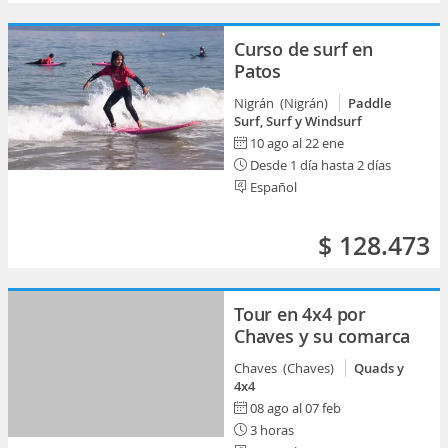
Curso de surf en
Patos
Nigrán (Nigrán)
Paddle
Surf, Surf y Windsurf
10 ago al 22 ene
Desde 1 día hasta 2 días
Español
$ 128.473
Tour en 4x4 por
Chaves y su comarca
Chaves (Chaves)
Quads y
4x4
08 ago al 07 feb
3 horas