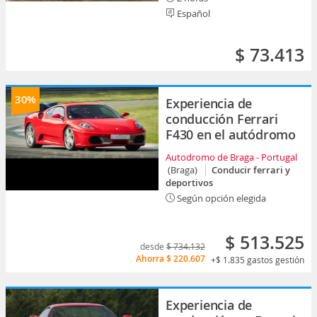
Español
$ 73.413
30%
Experiencia de
conducción Ferrari
F430 en el autódromo
Autodromo de Braga - Portugal
(Braga)
Conducir ferrari y
deportivos
Según opción elegida
$ 513.525
desde
$ 734.132
Ahorra
$ 220.607
+$ 1.835
gastos gestión
Experiencia de