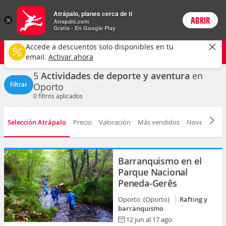
Actividades
Atrápalo, planes cerca de ti
×
ABRIR
Login
Atrapalo.com
Gratis - En Google Play
Oporto ciudad
CAMBIAR
Accede a descuentos solo disponibles en tu
Deportes y aventuras
Cualquier fecha
email.
Activar ahora
5
Actividades de deporte y aventura
en
Filtrar
Oporto
0
filtros aplicados
Selección Atrápalo
Precio
Valoración
Más vendidos
Novedad
D
Barranquismo en el
Parque Nacional
Peneda-Gerês
Oporto (Oporto)
Rafting y
barranquismo
12 jun al 17 ago