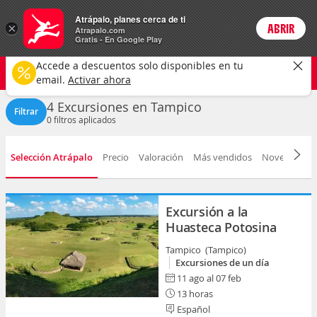
Actividades
Atrápalo, planes cerca de ti
×
ABRIR
Login
Atrapalo.com
Gratis - En Google Play
Tampico ciudad
CAMBIAR
Accede a descuentos solo disponibles en tu
Excursiones
Cualquier fecha
email.
Activar ahora
4 Excursiones en Tampico
Filtrar
0
filtros aplicados
Selección Atrápalo
Precio
Valoración
Más vendidos
Novedad
D
Excursión a la
Huasteca Potosina
Tampico (Tampico)
Excursiones de un día
11 ago al 07 feb
13 horas
Español