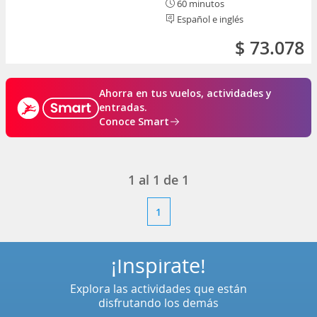
60 minutos
Español e inglés
$ 73.078
Ahorra en tus vuelos, actividades y
entradas.
Conoce Smart
1
al
1
de
1
1
¡Inspírate!
Explora las actividades que están
disfrutando los demás