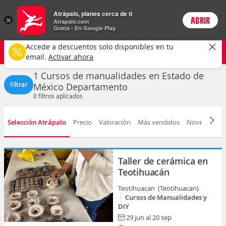
Actividades
Atrápalo, planes cerca de ti
×
ABRIR
Login
Atrapalo.com
Gratis - En Google Play
Estado de México
CAMBIAR
Accede a descuentos solo disponibles en tu
Cursos de Manualidades y DIY
Cualquier fecha
email.
Activar ahora
1 Cursos de manualidades en Estado de
Filtrar
México Departamento
0
filtros aplicados
Selección Atrápalo
Precio
Valoración
Más vendidos
Novedad
D
Taller de cerámica en
Teotihuacán
Teotihuacan (Teotihuacan)
Cursos de Manualidades y
DIY
29 jun al 20 sep