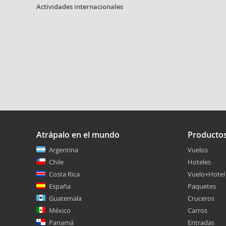
Actividades internacionales
Atrápalo en el mundo
Producto
Argentina
Vuelos
Chile
Hoteles
Costa Rica
Vuelo+Hotel
España
Paquetes
Guatemala
Cruceros
México
Carros
Panamá
Entradas