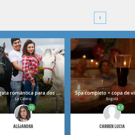
1
Cabalgata romántica para dos en La Calera con decoración
La Calera
Bogotá
10
8.7
ALEJANDRA
CARMEN LUCIA