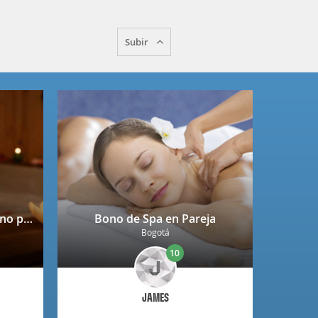
Subir
Spa completo + copa de vino para 2 personas en Niza
Bono de Spa en Pareja
Bogotá
10
JAMES