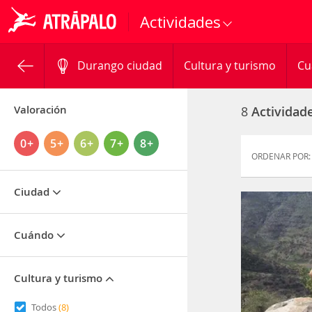
Actividades
Durango ciudad
Cultura y turismo
Cu
Valoración
8
Actividad
0+
5+
6+
7+
8+
ORDENAR POR:
Ciudad
Cuándo
Cultura y turismo
Todos
(8)