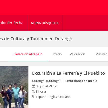
alquier fecha
NUEVA BÚSQUEDA
es de Cultura y Turismo
en Durango
Selección Atrápalo
Precio
Valoración
Más ven
Excursión a La Ferrería y El Pueblito
Durango (Durango)
Excursiones de un día
30 jun al 29 dic
8 horas
Español, inglés e italiano