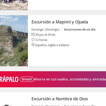
Excursión a Mapimí y Ojuela
Durango (Durango)
Excursiones de un día
30 jun al 29 dic
12 horas
Español, inglés e italiano
Ahorra en tus vuelos, actividades y entrada
Excursión a Nombre de Dios