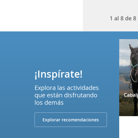
1
al
8
de
8
¡Inspírate!
Explora las actividades
que están disfrutando
los demás
Explorar recomendaciones