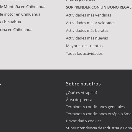
 de Montaña en Chihuahua
SORPRENDER CON UN BONO REGAL
 de motor en Chihuahua
Actividades más vendidas
n Chihuahua
Actividades mejor valoradas
ocina en Chihuahua
Actividades más baratas
Actividades más nuevas
Mayores descuentos
Todas las actividades
s
Sobre nosotros
¿Qué es Atrápalo?
Área de prensa
Términos y condiciones generales
Términos y condiciones Atrápalo Sma
Privacidad y cookies
Superintendencia de Industria y Com