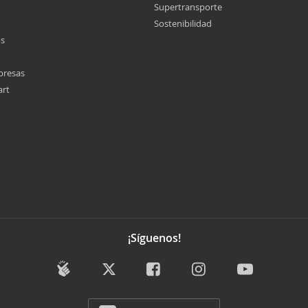
Supertransporte
Sostenibilidad
os
presas
art
¡Síguenos!