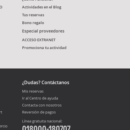
O
Actividades en el Blog
Tus reservas
Bono regalo
Especial proveedores
ACCESO EXTRANET
Promociona tu actividad
¿Dudas? Contáctanos
Mis reservas
Ir al Centro de ayuda
Contacta con nosotros
rt
Reversión de pagos
Línea gratuita nacional:
ercio
018000-180707