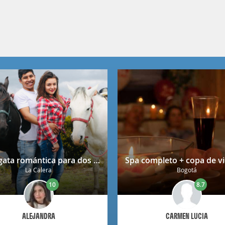
Cabalgata romántica para dos en La Calera con decoración
La Calera
Bogotá
10
8.7
ALEJANDRA
CARMEN LUCIA