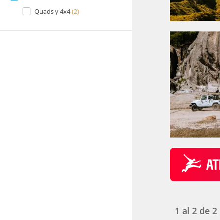
Quads y 4x4
(2)
1
al
2
de
2