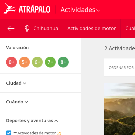
Actividades
Chihuahua
Actividades de motor
Cual
Valoración
2 Actividad
0+
5+
6+
7+
8+
ORDENAR POR:
Ciudad
Cuándo
Deportes y aventuras
Actividades de motor
(2)