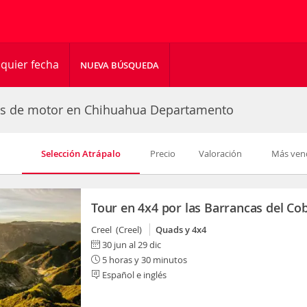
quier fecha
NUEVA BÚSQUEDA
es de motor en Chihuahua Departamento
Selección Atrápalo
Precio
Valoración
Más ven
Tour en 4x4 por las Barrancas del Co
Creel (Creel)
Quads y 4x4
30 jun al 29 dic
5 horas y 30 minutos
Español e inglés