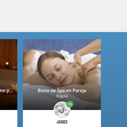
Spa completo + copa de vino para 2 personas en Niza
Bono de Spa en Pareja
Bogotá
10
JAMES