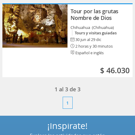
Tour por las grutas
Nombre de Dios
Chihuahua (Chihuahua)
Tours y visitas guiadas
30 jun al 29 dic
2 horas y 30 minutos
Español e inglés
$ 46.030
1
al
3
de
3
1
¡Inspírate!