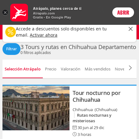
Actividades
Atrápalo, planes cerca de ti
×
ABRIR
Login
Atrapalo.com
Gratis - En Google Play
Chihuahua
CAMBIAR
Accede a descuentos solo disponibles en tu
Tours y rutas
Cualquier fecha
email.
Activar ahora
3 Tours y rutas en Chihuahua Departamento
Filtrar
0
filtros aplicados
Selección Atrápalo
Precio
Valoración
Más vendidos
Novedad
D
Tour nocturno por
Chihuahua
Chihuahua (Chihuahua)
Rutas nocturnas y
misteriosas
30 jun al 29 dic
3 horas