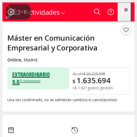
Actividades
2
/
3
Máster en Comunicación
Empresarial y Corporativa
Online
,
Madrid
EXTRAORDINARIO
desde
$
26.229.398
1.635.694
9.6
$
3
opiniones
+
$
1.821
gastos gestión
Una vez confirmado, no se admitirán cambios ni cancelaciones