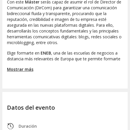
Con este
Máster
serás capaz de asumir el rol de Director de
Comunicación (DirCom) para garantizar una comunicación
bidireccional fluida y transparente, procurando que la
reputación, credibilidad e imagen de tu empresa esté
asegurada en las nuevas plataformas digitales. Para ello,
desarrollarás los conceptos fundamentales y las principales
herramientas comunicativas digitales: blogs, redes sociales o
microblogging, entre otros.
Elige formarte en
ENEB
, una de las escuelas de negocios a
distancia más relevantes de Europa que te permite formarte
al más alto nivel, desde cualquier lugar y con el apoyo diario
Mostrar más
de todos los profesores y tutores.
¿Qué incluye?:
Máster en Comunicación Empresarial y Corporativa.
Diploma de Especialización en Coaching y PNL.
Datos del evento
Business English Program Certificate (gratuito y
opcional).
Alta en nuestro Campus Virtual, tramitación de
Duración
expediente y expedición de título.