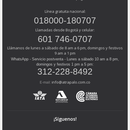
con el Barcelona Centro Universitario así como con la
European Association for International Education.
Línea gratuita nacional:
018000-180707
ENEB
está posicionada como
una de las mejores escuelas
de negocios
para estudiar a distancia según los principales
Llamadas desde Bogotá y celular:
portales de maestrías:
601 746-0707
Ranking de las mejores Escuelas de Negocios en
Llámanos de lunes a sábado de 8 am a 6 pm, domingos y festivos
Financial Magazine.
9 am a 1 pm
Ranking de las mejores Escuelas de Negocios
WhatsApp - Servicio postventa - Lunes a sábado 10 am a 8 pm,
Internacionales en Club-MBA.
domingos y festivos 1 pm a 5 pm:
Seleccionado mejor MBA online de las principales
312-228-8492
Escuelas de Negocios.
Ranking de las mejores Escuelas de Negocios en el
info@atrapalo.com.co
E-mail:
diario El País.
Recuerda:
Deberás rellenar el formulario que encontrarás en la
web que te facilitaremos o reenviar el correo de
¡Síguenos!
confirmación a la dirección que te facilitaremos y en
unas 24 horas tendrás acceso al curso