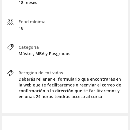
18 meses
Acceso a todo el temario desde el primer día.
Servicio de tutorías de lunes a domingo.
Clases en directo y Master Class impartidas por
Edad mínima
expertos invitados.
18
Recursos multimedia.
Acceso a la Biblioteca Virtual.
Sala de Networking a través de la Comunidad ENEB.
Categoría
Registro en la bolsa de empleo de la escuela.
Máster, MBA y Posgrados
Posibilidad de prácticas en nacionales e
internacionales.
Recogida de entradas
Al finalizar tus estudios obtendrás tres certificaciones
Deberás rellenar el formulario que encontrarás en
universitarias:
la web que te facilitaremos o reenviar el correo de
confirmación a la dirección que te facilitaremos y
Máster en Comunicación Empresarial y Corporativa
en unas 24 horas tendrás acceso al curso
Diploma de Especialización en Coaching y PNL
Business English Program Certificate
Tienes 18 meses para completar este
Máster
. Si fuera
necesario, este plazo se puede prorrogar por 6 meses más.