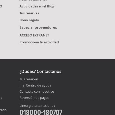
O
Actividades en el Blog
Tus reservas
Bono regalo
Especial proveedores
ACCESO EXTRANET
Promociona tu actividad
¿Dudas? Contáctanos
Mis reservas
Ir al Centro de ayuda
Contacta con nosotros
rt
Reversión de pagos
Línea gratuita nacional:
ercio
018000-180707