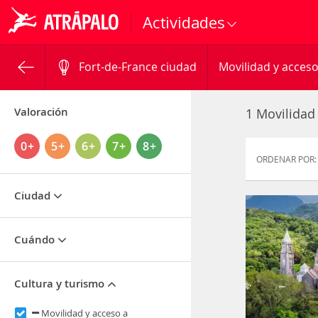
Actividades
Fort-de-France ciudad
Movilidad y acce
Valoración
1 Movilidad
0+
5+
6+
7+
8+
ORDENAR POR:
Ciudad
Cuándo
Cultura y turismo
Movilidad y acceso a