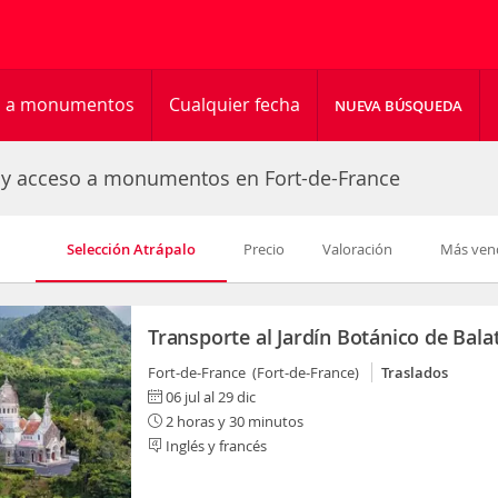
so a monumentos
Cualquier fecha
NUEVA BÚSQUEDA
 y acceso a monumentos en Fort-de-France
Selección Atrápalo
Precio
Valoración
Más ven
Transporte al Jardín Botánico de Bala
Fort-de-France (Fort-de-France)
Traslados
06 jul al 29 dic
2 horas y 30 minutos
Inglés y francés