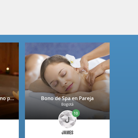
Spa completo + copa de vino para 2 personas en Niza
Bono de Spa en Pareja
Bogotá
10
JAMES