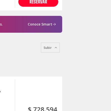
RESERVAR
s.
Conoce Smart
Subir
y
$ 728.594