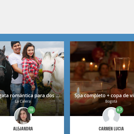
Cabalgata romántica para dos en La Calera con decoración
La Calera
Bogotá
10
8.7
ALEJANDRA
CARMEN LUCIA