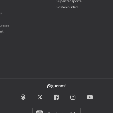
Supertransporte
Sostenibilidad
os
presas
art
¡Síguenos!