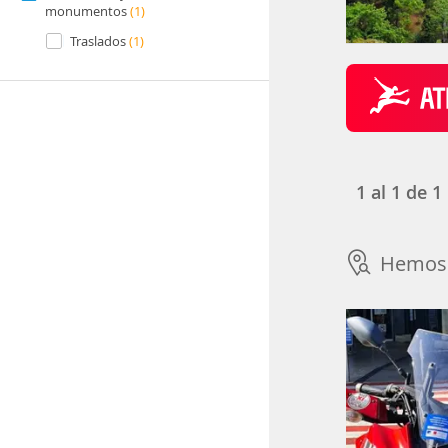
monumentos
(1)
Traslados
(1)
1
al
1
de
1
Hemos 