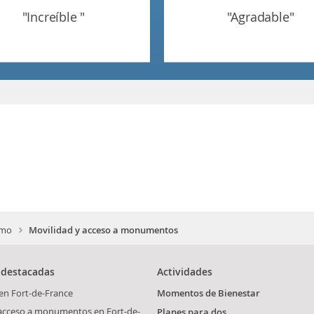
"increíble "
"agradable"
smo
Movilidad y acceso a monumentos
 destacadas
Actividades
en Fort-de-France
Momentos de Bienestar
 acceso a monumentos en Fort-de-
Planes para dos