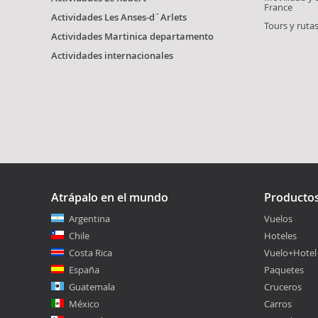
France
Actividades Les Anses-d´Arlets
Tours y ruta
Actividades Martinica departamento
Actividades internacionales
Atrápalo en el mundo
Producto
Argentina
Vuelos
Chile
Hoteles
Costa Rica
Vuelo+Hotel
España
Paquetes
Guatemala
Cruceros
México
Carros