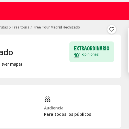
rutas
Free tours
Free Tour Madrid Hechizado
EXTRAORDINARIO
zado
10
1
opiniones
, (
ver mapa
)
Audiencia
Para todos los públicos