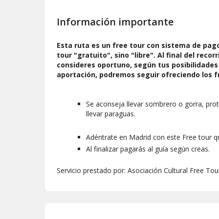
Recomendaciones
Información importante
Participación activa: Haz preguntas para e
Preparación personal: Lleva una cámara 
Esta ruta es un free tour con sistema de pag
Asegúrate de que tus dispositivos estén 
tour "gratuito", sino "libre". Al final del rec
Flexibilidad e interacción: Mantén una acti
consideres oportuno, según tus posibilidades 
participantes para enriquecer la experien
aportación, podremos seguir ofreciendo los 
Comentarios y reseñas: Después del tour,
sobre el tour y el guía. Esto ayuda a mejor
Se aconseja llevar sombrero o gorra, prot
llevar paraguas.
Adéntrate en Madrid con este Free tour q
Al finalizar pagarás al guía según creas.
Servicio prestado por: Asociación Cultural Free To