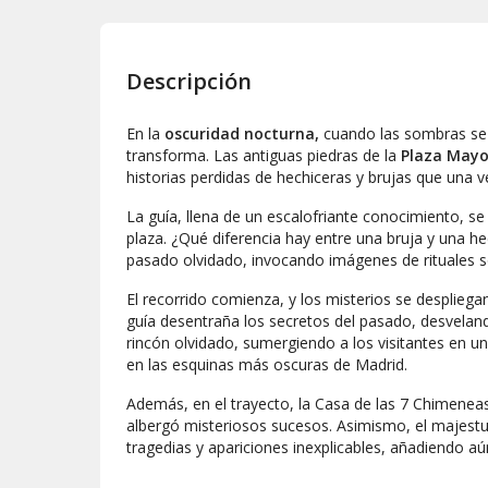
Descripción
En la
oscuridad nocturna,
cuando las sombras se 
transforma. Las antiguas piedras de la
Plaza May
historias perdidas de hechiceras y brujas que una
La guía, llena de un escalofriante conocimiento, se
plaza. ¿Qué diferencia hay entre una bruja y una he
pasado olvidado, invocando imágenes de rituales so
El recorrido comienza, y los misterios se desplieg
guía desentraña los secretos del pasado, desveland
rincón olvidado, sumergiendo a los visitantes en u
en las esquinas más oscuras de Madrid.
Además, en el trayecto, la Casa de las 7 Chimenea
albergó misteriosos sucesos. Asimismo, el majestuo
tragedias y apariciones inexplicables, añadiendo a