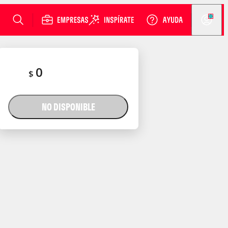
0
$
NO DISPONIBLE