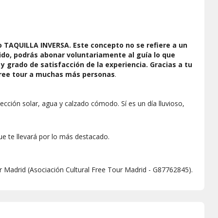
nriquecer tu experiencia.
o cuaderno para capturar momentos o tomar notas.
o TAQUILLA INVERSA. Este concepto no se refiere a un
cargados para tomar fotos o acceder a información extra.
orrido, podrás abonar voluntariamente al guía lo que
tud flexible ante cambios en el itinerario y conoce a otros
y grado de satisfacción de la experiencia. Gracias a tu
cia compartiendo impresiones.
free tour a muchas más personas
.
 evalúa tu experiencia dejando un comentario o reseña
ar el servicio y guía a futuros interesados en el tour.
ección solar, agua y calzado cómodo. Sí es un día lluvioso,
ue te llevará por lo más destacado.
ur Madrid (Asociación Cultural Free Tour Madrid - G87762845).