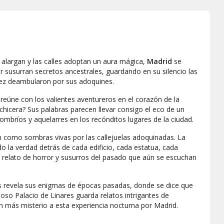
alargan y las calles adoptan un aura mágica,
Madrid
se
o
r susurran secretos ancestrales, guardando en su silencio las
 vez deambularon por sus adoquines.
 reúne con los valientes aventureros en el corazón de la
chicera? Sus palabras parecen llevar consigo el eco de un
mbríos y aquelarres en los recónditos lugares de la ciudad.
an como sombras vivas por las callejuelas adoquinadas. La
o la verdad detrás de cada edificio, cada estatua, cada
n relato de horror y susurros del pasado que aún se escuchan
s revela sus enigmas de épocas pasadas, donde se dice que
so Palacio de Linares guarda relatos intrigantes de
ún más misterio a esta experiencia nocturna por Madrid.