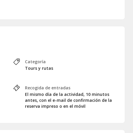
Categoría
Tours y rutas
Recogida de entradas
El mismo día de la actividad, 10 minutos
antes, con el e-mail de confirmación de la
reserva impreso o en el móvil
n calzado para caminar. En días soleados, lleva agua y
ia, lleva un paraguas o chaqueta ligera.
unto de encuentro ya que el tour empezará puntualmente.