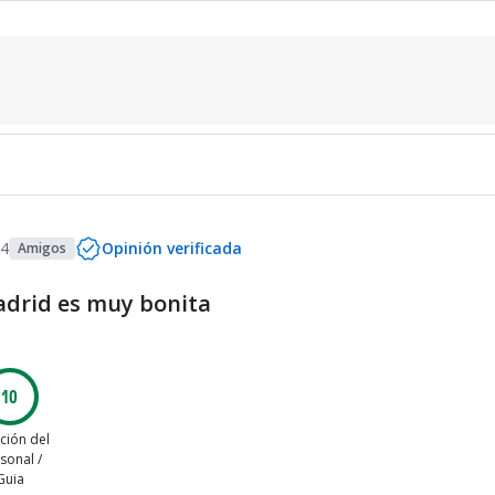
24
Opinión verificada
Amigos
drid es muy bonita
10
ción del
sonal /
Guia