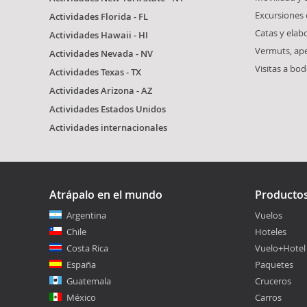
Excursiones 
Actividades Florida - FL
Catas y elab
Actividades Hawaii - HI
Vermuts, ape
Actividades Nevada - NV
Visitas a bo
Actividades Texas - TX
Actividades Arizona - AZ
Actividades Estados Unidos
Actividades internacionales
Atrápalo en el mundo
Producto
Argentina
Vuelos
Chile
Hoteles
Costa Rica
Vuelo+Hotel
España
Paquetes
Guatemala
Cruceros
México
Carros