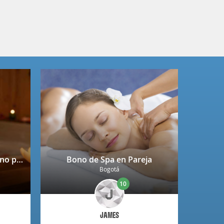
Spa completo + copa de vino para 2 personas en Niza
Bono de Spa en Pareja
Bogotá
10
JAMES