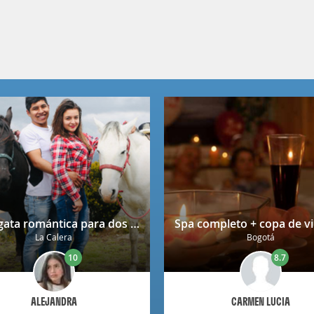
Cabalgata romántica para dos en La Calera con decoración
La Calera
Bogotá
10
8.7
ALEJANDRA
CARMEN LUCIA