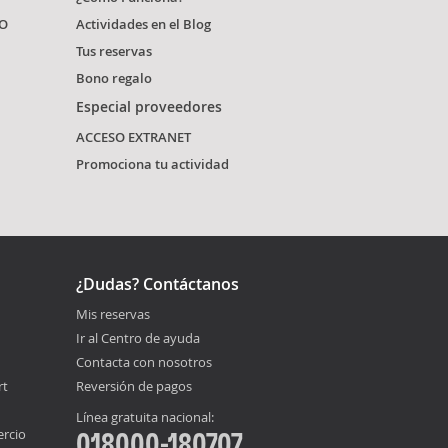
O
Actividades en el Blog
Tus reservas
Bono regalo
Especial proveedores
ACCESO EXTRANET
Promociona tu actividad
¿Dudas? Contáctanos
Mis reservas
Ir al Centro de ayuda
Contacta con nosotros
rt
Reversión de pagos
Línea gratuita nacional:
ercio
018000-180707