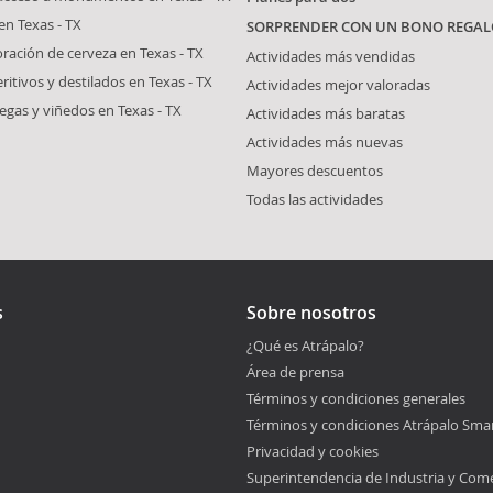
en Texas - TX
SORPRENDER CON UN BONO REGAL
oración de cerveza en Texas - TX
Actividades más vendidas
ritivos y destilados en Texas - TX
Actividades mejor valoradas
degas y viñedos en Texas - TX
Actividades más baratas
Actividades más nuevas
Mayores descuentos
Todas las actividades
s
Sobre nosotros
¿Qué es Atrápalo?
Área de prensa
Términos y condiciones generales
Términos y condiciones Atrápalo Sma
Privacidad y cookies
Superintendencia de Industria y Com