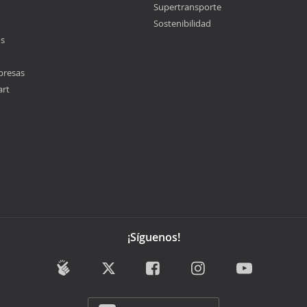
Supertransporte
Sostenibilidad
os
presas
art
¡Síguenos!