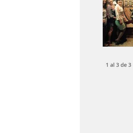
1
al
3
de
3