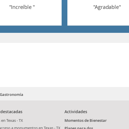
"increíble "
"agradable"
Gastronomía
 destacadas
Actividades
 en Texas - TX
Momentos de Bienestar
 acceso a monumentos en Texas - TX
Planes para dos