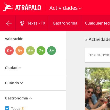
Actividades
Texas - TX
Gastronomía
Cualquier fe
Valoración
3
Actividad
0+
5+
6+
7+
8+
ORDENAR POR:
Ciudad
Cuándo
Gastronomía
Todos
(3)