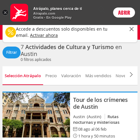
Actividades
Atrápalo, planes cerca de ti
×
ABRIR
Login
Atrapalo.com
Gratis - En Google Play
Austin ciudad
CAMBIAR
Accede a descuentos solo disponibles en tu
Cultura y turismo
Cualquier fecha
email.
Activar ahora
7
Actividades de Cultura y Turismo
en
Filtrar
Austin
0
filtros aplicados
Selección Atrápalo
Precio
Valoración
Más vendidos
Novedad
D
Tour de los crímenes
de Austin
Austin (Austin)
Rutas
nocturnas y misteriosas
08 ago al 06 feb
1 hora y 50 minutos