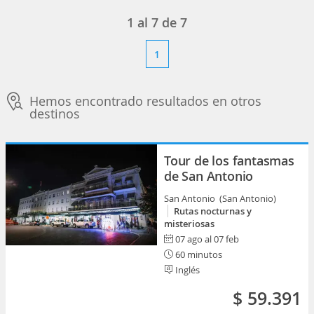
1
al
7
de
7
1
Hemos encontrado resultados en otros
destinos
Tour de los fantasmas
de San Antonio
San Antonio (San Antonio)
Rutas nocturnas y
misteriosas
07 ago al 07 feb
60 minutos
Inglés
$ 59.391