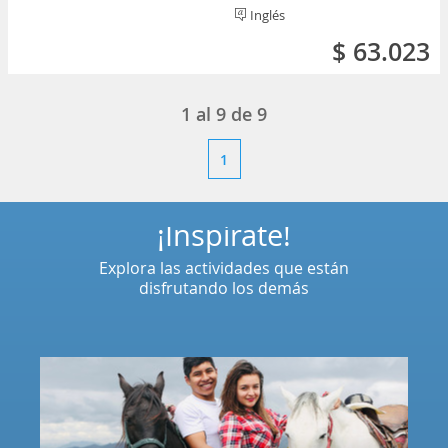
Inglés
$ 63.023
1
al
9
de
9
1
¡Inspírate!
Explora las actividades que están
disfrutando los demás