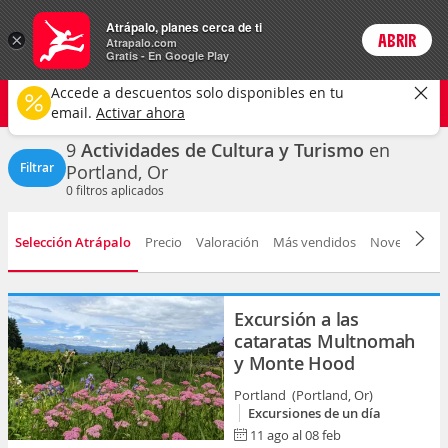
Actividades
Atrápalo, planes cerca de ti
×
ABRIR
Login
Atrapalo.com
Gratis - En Google Play
Portland, Or ciudad
CAMBIAR
Accede a descuentos solo disponibles en tu
Cultura y turismo
Cualquier fecha
email.
Activar ahora
9
Actividades de Cultura y Turismo
en
Filtrar
Portland, Or
0
filtros aplicados
Selección Atrápalo
Precio
Valoración
Más vendidos
Novedad
D
Excursión a las
cataratas Multnomah
y Monte Hood
Portland (Portland, Or)
Excursiones de un día
11 ago al 08 feb