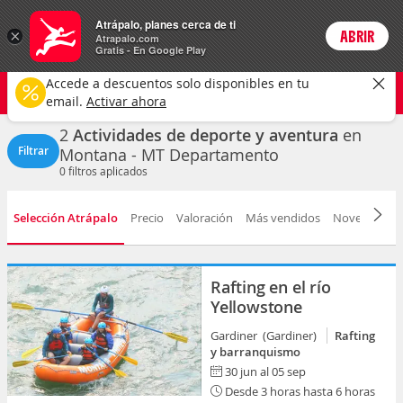
Actividades
Atrápalo, planes cerca de ti
×
ABRIR
Login
Atrapalo.com
Gratis - En Google Play
Montana - MT
CAMBIAR
Accede a descuentos solo disponibles en tu
Deportes y aventuras
Cualquier fecha
email.
Activar ahora
2
Actividades de deporte y aventura
en
Filtrar
Montana - MT Departamento
0
filtros aplicados
Selección Atrápalo
Precio
Valoración
Más vendidos
Novedad
D
Rafting en el río
Yellowstone
Gardiner (Gardiner)
Rafting
y barranquismo
30 jun al 05 sep
Desde 3 horas hasta 6 horas