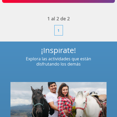
1
al
2
de
2
1
¡Inspírate!
Explora las actividades que están
disfrutando los demás