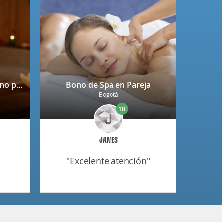
Spa completo + copa de vino para 2 personas en Niza
Bono de Spa en Pareja
Bogotá
10
JAMES
"excelente atención"