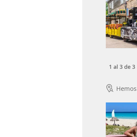
1
al
3
de
3
Hemos 