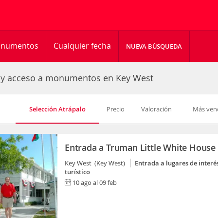
monumentos
Cualquier fecha
NUEVA BÚSQUEDA
 y acceso a monumentos en Key West
Selección Atrápalo
Precio
Valoración
Más ven
Entrada a Truman Little White House
Key West (Key West)
Entrada a lugares de interé
turístico
10 ago al 09 feb