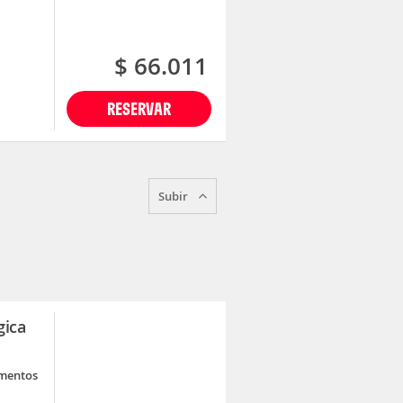
$ 66.011
RESERVAR
Subir
gica
umentos