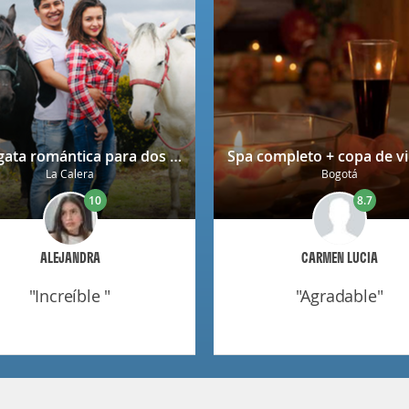
Cabalgata romántica para dos en La Calera con decoración
La Calera
Bogotá
10
8.7
ALEJANDRA
CARMEN LUCIA
"increíble "
"agradable"