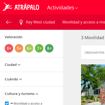
Actividades
Key West ciudad
Movilidad y acceso a 
Valoración
3 Movilidad
0+
5+
6+
7+
8+
ORDENAR POR:
Ciudad
Cuándo
Cultura y turismo
Movilidad y acceso a