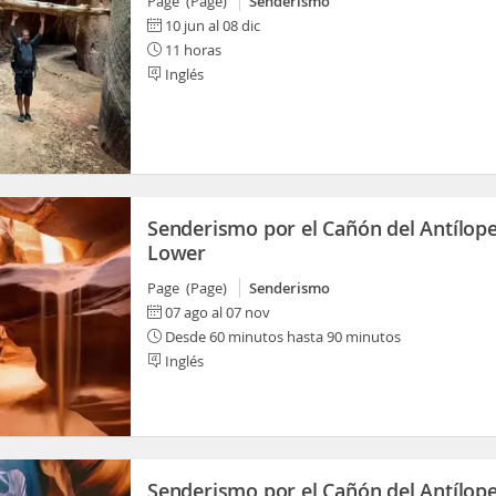
Page (Page)
Senderismo
10 jun al 08 dic
11 horas
Inglés
Senderismo por el Cañón del Antílop
Lower
Page (Page)
Senderismo
07 ago al 07 nov
Desde 60 minutos hasta 90 minutos
Inglés
Senderismo por el Cañón del Antílop