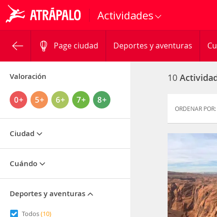
Actividades
Page ciudad
Deportes y aventuras
Cu
Valoración
10
Activida
0+
5+
6+
7+
8+
ORDENAR POR:
Ciudad
Cuándo
Deportes y aventuras
Todos
(10)