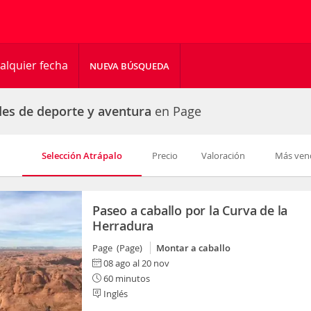
alquier fecha
NUEVA BÚSQUEDA
des de deporte y aventura
en Page
Selección Atrápalo
Precio
Valoración
Más ven
Paseo a caballo por la Curva de la
Herradura
Page (Page)
Montar a caballo
08 ago al 20 nov
60 minutos
Inglés