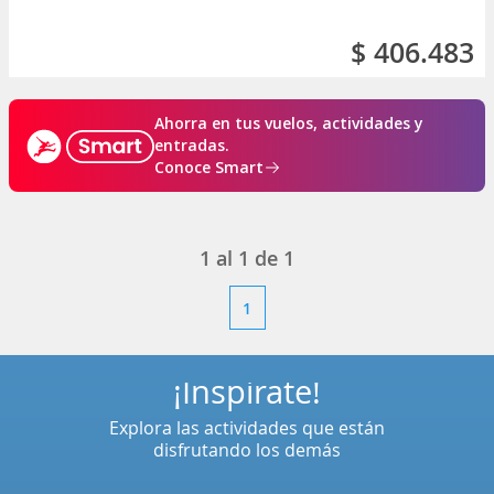
$ 406.483
Ahorra en tus vuelos, actividades y
entradas.
Conoce Smart
1
al
1
de
1
1
¡Inspírate!
Explora las actividades que están
disfrutando los demás