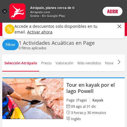
Actividades
Atrápalo, planes cerca de ti
×
ABRIR
Login
Atrapalo.com
Gratis - En Google Play
Page ciudad
CAMBIAR
Accede a descuentos solo disponibles en tu
Actividades Acuáticas
Cualquier fecha
email.
Activar ahora
1 Actividades Acuáticas en Page
Filtrar
0
filtros aplicados
Selección Atrápalo
Precio
Valoración
Más vendidos
Novedad
D
Tour en kayak por el
lago Powell
Page (Page)
Kayak
09 ago al 31 dic
3 horas y 30 minutos
Inglés