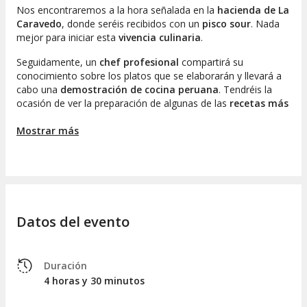
Nos encontraremos a la hora señalada en la
hacienda de La
Caravedo
, donde seréis recibidos con un
pisco sour
. Nada
mejor para iniciar esta
vivencia culinaria
.
Seguidamente, un
chef profesional
compartirá su
conocimiento sobre los platos que se elaborarán y llevará a
cabo una
demostración de cocina peruana
. Tendréis la
ocasión de ver la preparación de algunas de las
recetas más
emblemáticas de Perú
y descubrir ingeniosos secretos de
su gastronomía.
Mostrar más
Posteriormente, realizaremos una
visita a la destilería de
La Caravedo
, donde exploraremos sus instalaciones. ¿Sabían
que este lugar es la destilería activa más antigua de América?
El recorrido culminará con una
degustación de cinco
variedades de pisco
, perfecta para estimular el apetito.
Datos del evento
Para cerrar esta experiencia culinaria, nos trasladaremos al
restaurante, donde degustaremos los sabrosos platos
tradicionales que el chef ha preparado. El
almuerzo o cena
,
Duración
según la franja horaria seleccionada, incluirá
un aperitivo,
4 horas y 30 minutos
un plato principal, un postre y una bebida
.