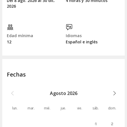
Del 8
ago.
2026 al 30
dic.
4 horas y 30 minutos
2026
Edad mínima
Idiomas
12
Español e inglés
Fechas
Agosto
2026
lun.
mar.
mié.
jue.
vie.
sáb.
dom.
1
2