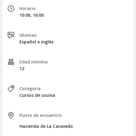
Y aún hay más. Finalmente, seremos testigos de una
Horario
exhibición de caballos de paso peruanos
, donde
10:00, 16:00
podremos admirar la elegancia y gracia de esta raza
autóctona.
Después de cuatro horas y media, daremos por finalizada
Idiomas
esta enriquecedora actividad.
Español e inglés
Edad mínima
12
Categoría
Cursos de cocina
Punto de encuentro
Hacienda de La Caravedo.