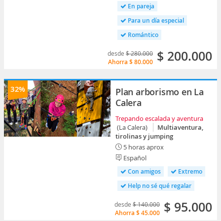
En pareja
Para un día especial
Romántico
$ 200.000
desde
$ 280.000
Ahorra
$ 80.000
32%
Plan arborismo en La
Calera
Trepando escalada y aventura
(La Calera)
Multiaventura,
tirolinas y jumping
5 horas aprox
Español
Con amigos
Extremo
Help no sé qué regalar
$ 95.000
desde
$ 140.000
Ahorra
$ 45.000