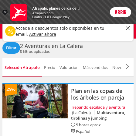
Actividades
Atrápalo, planes cerca de ti
×
ABRIR
Login
Atrapalo.com
Gratis - En Google Play
La Calera ciudad
CAMBIAR
Accede a descuentos solo disponibles en tu
Aventuras
Cualquier fecha
email.
Activar ahora
2 Aventuras en La Calera
Filtrar
0
filtros aplicados
Selección Atrápalo
Precio
Valoración
Más vendidos
Novedad
D
29%
Plan en las copas de
los árboles en pareja
Trepando escalada y aventura
(La Calera)
Multiaventura,
tirolinas y jumping
5 horas aprox
Español