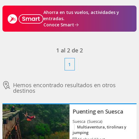
Ahorra en tus vuelos, actividades y
entradas.
Conoce Smart
1
al
2
de
2
1
Hemos encontrado resultados en otros
destinos
Puenting en Suesca
Suesca (Suesca)
Multiaventura, tirolinas y
jumping