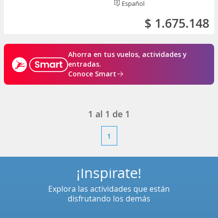
Español
$ 1.675.148
Ahorra en tus vuelos, actividades y
entradas.
Conoce Smart
1
al
1
de
1
1
¡Inspírate!
Explora las actividades que están
disfrutando los demás