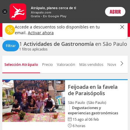
Actividades
Atrápalo, planes cerca de ti
×
ABRIR
Login
Atrapalo.com
Gratis - En Google Play
São Paulo ciudad
CAMBIAR
Accede a descuentos solo disponibles en tu
Gastronomía
Cualquier fecha
email.
Activar ahora
1
Actividades de Gastronomía
en São Paulo
Filtrar
1
filtros aplicados
Selección Atrápalo
Precio
Valoración
Más vendidos
Novedad
D
Feijoada en la favela
de Paraisópolis
São Paulo (São Paulo)
Degustaciones y
experiencias gastronómicas
15 ago al 06 feb
6 horas