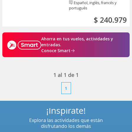
Español, inglés, francés y
portugués
$ 240.979
Ahorra en tus vuelos, actividades y
entradas.
Conoce Smart
1
al
1
de
1
1
¡Inspírate!
Explora las actividades que están
disfrutando los demás