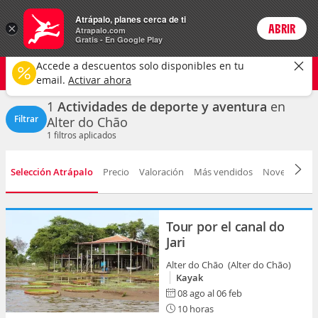
Actividades
Atrápalo, planes cerca de ti
×
ABRIR
Login
Atrapalo.com
Gratis - En Google Play
Alter do Chão ciudad
CAMBIAR
Accede a descuentos solo disponibles en tu
Deportes y aventuras
Cualquier fecha
email.
Activar ahora
1
Actividades de deporte y aventura
en
Filtrar
Alter do Chão
1
filtros aplicados
Selección Atrápalo
Precio
Valoración
Más vendidos
Novedad
D
Tour por el canal do
Jari
Alter do Chão (Alter do Chão)
Kayak
08 ago al 06 feb
10 horas